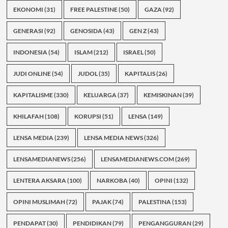
EKONOMI
(31)
FREE PALESTINE
(50)
GAZA
(92)
GENERASI
(92)
GENOSIDA
(43)
GEN Z
(43)
INDONESIA
(54)
ISLAM
(212)
ISRAEL
(50)
JUDI ONLINE
(54)
JUDOL
(35)
KAPITALIS
(26)
KAPITALISME
(330)
KELUARGA
(37)
KEMISKINAN
(39)
KHILAFAH
(108)
KORUPSI
(51)
LENSA
(149)
LENSA MEDIA
(239)
LENSA MEDIA NEWS
(326)
LENSAMEDIANEWS
(256)
LENSAMEDIANEWS.COM
(269)
LENTERA AKSARA
(100)
NARKOBA
(40)
OPINI
(132)
OPINI MUSLIMAH
(72)
PAJAK
(74)
PALESTINA
(153)
PENDAPAT
(30)
PENDIDIKAN
(79)
PENGANGGURAN
(29)