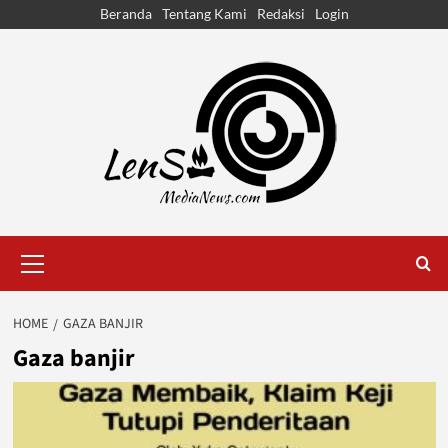
Skip
Beranda
Tentang Kami
Redaksi
Login
to
content
Primary
Menu
HOME
GAZA BANJIR
Gaza banjir