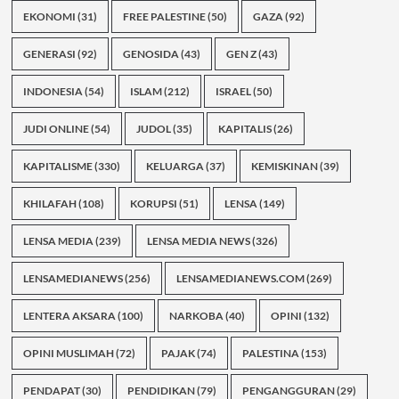
EKONOMI
(31)
FREE PALESTINE
(50)
GAZA
(92)
GENERASI
(92)
GENOSIDA
(43)
GEN Z
(43)
INDONESIA
(54)
ISLAM
(212)
ISRAEL
(50)
JUDI ONLINE
(54)
JUDOL
(35)
KAPITALIS
(26)
KAPITALISME
(330)
KELUARGA
(37)
KEMISKINAN
(39)
KHILAFAH
(108)
KORUPSI
(51)
LENSA
(149)
LENSA MEDIA
(239)
LENSA MEDIA NEWS
(326)
LENSAMEDIANEWS
(256)
LENSAMEDIANEWS.COM
(269)
LENTERA AKSARA
(100)
NARKOBA
(40)
OPINI
(132)
OPINI MUSLIMAH
(72)
PAJAK
(74)
PALESTINA
(153)
PENDAPAT
(30)
PENDIDIKAN
(79)
PENGANGGURAN
(29)