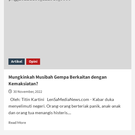
Guncang
Bandung,
Tak
Sekadar
Perhitungan
Artikel
Opini
Mungkinkah Musibah Gempa Berkaitan dengan
Kemaksiatan?
30 November, 2022
Oleh: Titin Kartini LenSaMediaNews.com - Kabar duka
menyelimuti negeri. Orang-orang berteriak panik, anak-anak
dan orang tua menangis histeris....
Read
Read More
more
about