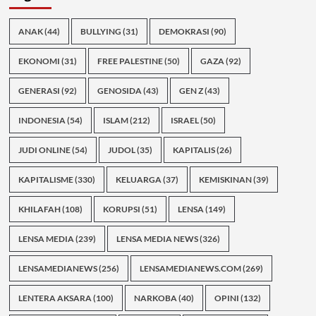
ANAK
(44)
BULLYING
(31)
DEMOKRASI
(90)
EKONOMI
(31)
FREE PALESTINE
(50)
GAZA
(92)
GENERASI
(92)
GENOSIDA
(43)
GEN Z
(43)
INDONESIA
(54)
ISLAM
(212)
ISRAEL
(50)
JUDI ONLINE
(54)
JUDOL
(35)
KAPITALIS
(26)
KAPITALISME
(330)
KELUARGA
(37)
KEMISKINAN
(39)
KHILAFAH
(108)
KORUPSI
(51)
LENSA
(149)
LENSA MEDIA
(239)
LENSA MEDIA NEWS
(326)
LENSAMEDIANEWS
(256)
LENSAMEDIANEWS.COM
(269)
LENTERA AKSARA
(100)
NARKOBA
(40)
OPINI
(132)