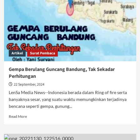
Perlunya
Mitigasi
yang
Sistemik
Artikel
Surat Pembaca
Gempa Berulang Guncang Bandung, Tak Sekadar
Perhitungan
22 September, 2024
LenSa Media News--Indonesia berada dalam Ring of fire serta
banyaknya sesar, yang suatu waktu memungkinkan terjadinya
bencana seperti gempa, gunung...
Read
Read More
more
about
Gempa
Berulang