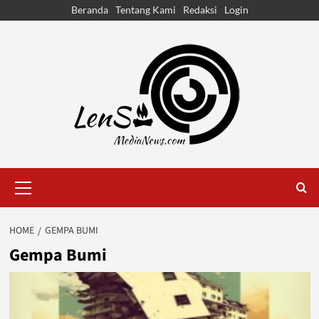
Skip
Beranda
Tentang Kami
Redaksi
Login
to
content
Primary
Menu
HOME
GEMPA BUMI
Gempa Bumi