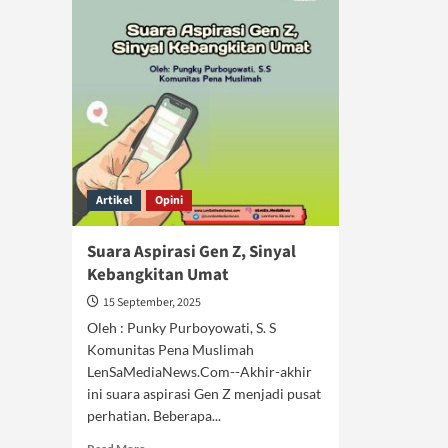
Artikel
Opini
Suara Aspirasi Gen Z, Sinyal
Kebangkitan Umat
15 September, 2025
Oleh : Punky Purboyowati, S. S
Komunitas Pena Muslimah
LenSaMediaNews.Com--Akhir-akhir
ini suara aspirasi Gen Z menjadi pusat
perhatian. Beberapa...
Read