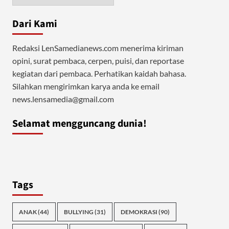
Dari Kami
Redaksi LenSamedianews.com menerima kiriman
opini, surat pembaca, cerpen, puisi, dan reportase
kegiatan dari pembaca. Perhatikan kaidah bahasa.
Silahkan mengirimkan karya anda ke email
news.lensamedia@gmail.com
Selamat mengguncang dunia!
Tags
ANAK
(44)
BULLYING
(31)
DEMOKRASI
(90)