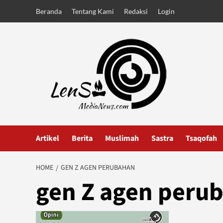
Skip
Beranda
Tentang Kami
Redaksi
Login
to
content
Artikel
Berita
Muslimah
Sastra
Tsaqofah
HOME
GEN Z AGEN PERUBAHAN
gen Z agen peru