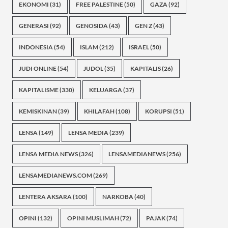
EKONOMI
(31)
FREE PALESTINE
(50)
GAZA
(92)
GENERASI
(92)
GENOSIDA
(43)
GEN Z
(43)
INDONESIA
(54)
ISLAM
(212)
ISRAEL
(50)
JUDI ONLINE
(54)
JUDOL
(35)
KAPITALIS
(26)
KAPITALISME
(330)
KELUARGA
(37)
KEMISKINAN
(39)
KHILAFAH
(108)
KORUPSI
(51)
LENSA
(149)
LENSA MEDIA
(239)
LENSA MEDIA NEWS
(326)
LENSAMEDIANEWS
(256)
LENSAMEDIANEWS.COM
(269)
LENTERA AKSARA
(100)
NARKOBA
(40)
OPINI
(132)
OPINI MUSLIMAH
(72)
PAJAK
(74)