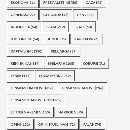
EKONOMI
(31)
FREE PALESTINE
(50)
GAZA
(92)
GENERASI
(92)
GENOSIDA
(43)
GEN Z
(43)
INDONESIA
(54)
ISLAM
(212)
ISRAEL
(50)
JUDI ONLINE
(54)
JUDOL
(35)
KAPITALIS
(26)
KAPITALISME
(330)
KELUARGA
(37)
KEMISKINAN
(39)
KHILAFAH
(108)
KORUPSI
(51)
LENSA
(149)
LENSA MEDIA
(239)
LENSA MEDIA NEWS
(326)
LENSAMEDIANEWS
(256)
LENSAMEDIANEWS.COM
(269)
LENTERA AKSARA
(100)
NARKOBA
(40)
OPINI
(132)
OPINI MUSLIMAH
(72)
PAJAK
(74)