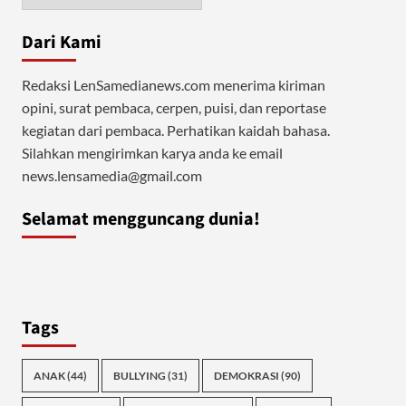
Dari Kami
Redaksi LenSamedianews.com menerima kiriman
opini, surat pembaca, cerpen, puisi, dan reportase
kegiatan dari pembaca. Perhatikan kaidah bahasa.
Silahkan mengirimkan karya anda ke email
news.lensamedia@gmail.com
Selamat mengguncang dunia!
Tags
ANAK
(44)
BULLYING
(31)
DEMOKRASI
(90)