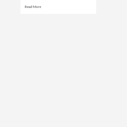
Read
Read More
more
about
Jutaan
Gen
Z
Menganggur,
Masa
Depan
Generasi
Terabaikan?