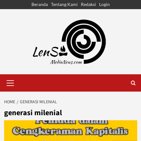
Skip
Beranda
Tentang Kami
Redaksi
Login
to
content
Primary
Menu
HOME
GENERASI MILENIAL
generasi milenial