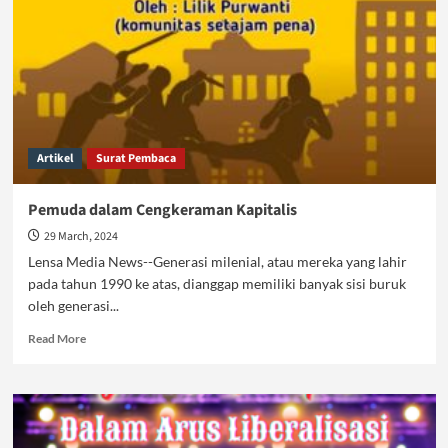
Artikel
Surat Pembaca
Pemuda dalam Cengkeraman Kapitalis
29 March, 2024
Lensa Media News--Generasi milenial, atau mereka yang lahir
pada tahun 1990 ke atas, dianggap memiliki banyak sisi buruk
oleh generasi...
Read
Read More
more
about
Pemuda
dalam
Cengkeraman