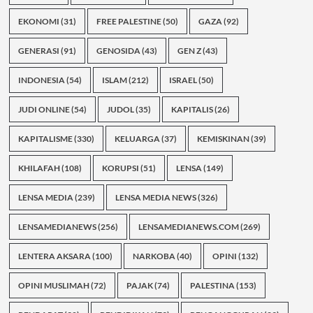
EKONOMI
(31)
FREE PALESTINE
(50)
GAZA
(92)
GENERASI
(91)
GENOSIDA
(43)
GEN Z
(43)
INDONESIA
(54)
ISLAM
(212)
ISRAEL
(50)
JUDI ONLINE
(54)
JUDOL
(35)
KAPITALIS
(26)
KAPITALISME
(330)
KELUARGA
(37)
KEMISKINAN
(39)
KHILAFAH
(108)
KORUPSI
(51)
LENSA
(149)
LENSA MEDIA
(239)
LENSA MEDIA NEWS
(326)
LENSAMEDIANEWS
(256)
LENSAMEDIANEWS.COM
(269)
LENTERA AKSARA
(100)
NARKOBA
(40)
OPINI
(132)
OPINI MUSLIMAH
(72)
PAJAK
(74)
PALESTINA
(153)