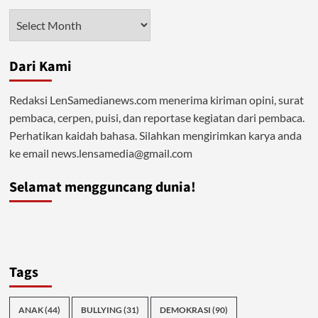
Dalam
Arsip
Arus
Liberalisasi
Dari Kami
Redaksi LenSamedianews.com menerima kiriman opini, surat
pembaca, cerpen, puisi, dan reportase kegiatan dari pembaca.
Perhatikan kaidah bahasa. Silahkan mengirimkan karya anda
ke email news.lensamedia@gmail.com
Selamat mengguncang dunia!
Tags
ANAK
(44)
BULLYING
(31)
DEMOKRASI
(90)