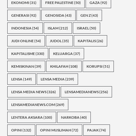
EKONOMI
(31)
FREE PALESTINE
(50)
GAZA
(92)
GENERASI
(92)
GENOSIDA
(43)
GEN Z
(43)
INDONESIA
(54)
ISLAM
(212)
ISRAEL
(50)
JUDI ONLINE
(54)
JUDOL
(35)
KAPITALIS
(26)
KAPITALISME
(330)
KELUARGA
(37)
KEMISKINAN
(39)
KHILAFAH
(108)
KORUPSI
(51)
LENSA
(149)
LENSA MEDIA
(239)
LENSA MEDIA NEWS
(326)
LENSAMEDIANEWS
(256)
LENSAMEDIANEWS.COM
(269)
LENTERA AKSARA
(100)
NARKOBA
(40)
OPINI
(132)
OPINI MUSLIMAH
(72)
PAJAK
(74)