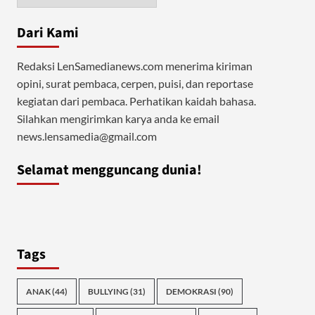
Dari Kami
Redaksi LenSamedianews.com menerima kiriman
opini, surat pembaca, cerpen, puisi, dan reportase
kegiatan dari pembaca. Perhatikan kaidah bahasa.
Silahkan mengirimkan karya anda ke email
news.lensamedia@gmail.com
Selamat mengguncang dunia!
Tags
ANAK
(44)
BULLYING
(31)
DEMOKRASI
(90)