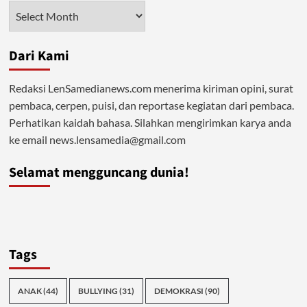
Angin
Arsip
Surga
Bagi
WNA,
Dari Kami
Rakyat
Merana
Redaksi LenSamedianews.com menerima kiriman opini, surat
pembaca, cerpen, puisi, dan reportase kegiatan dari pembaca.
Perhatikan kaidah bahasa. Silahkan mengirimkan karya anda
ke email news.lensamedia@gmail.com
Selamat mengguncang dunia!
Tags
ANAK
(44)
BULLYING
(31)
DEMOKRASI
(90)