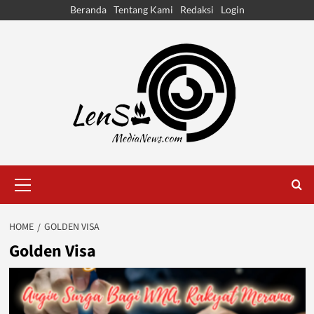
Skip
Beranda
Tentang Kami
Redaksi
Login
to
content
Primary
Menu
HOME
GOLDEN VISA
Golden Visa