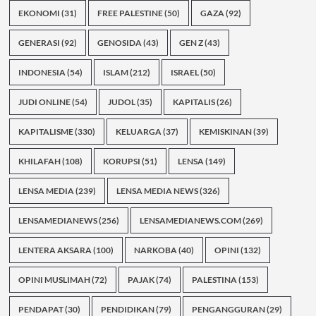
EKONOMI
(31)
FREE PALESTINE
(50)
GAZA
(92)
GENERASI
(92)
GENOSIDA
(43)
GEN Z
(43)
INDONESIA
(54)
ISLAM
(212)
ISRAEL
(50)
JUDI ONLINE
(54)
JUDOL
(35)
KAPITALIS
(26)
KAPITALISME
(330)
KELUARGA
(37)
KEMISKINAN
(39)
KHILAFAH
(108)
KORUPSI
(51)
LENSA
(149)
LENSA MEDIA
(239)
LENSA MEDIA NEWS
(326)
LENSAMEDIANEWS
(256)
LENSAMEDIANEWS.COM
(269)
LENTERA AKSARA
(100)
NARKOBA
(40)
OPINI
(132)
OPINI MUSLIMAH
(72)
PAJAK
(74)
PALESTINA
(153)
PENDAPAT
(30)
PENDIDIKAN
(79)
PENGANGGURAN
(29)