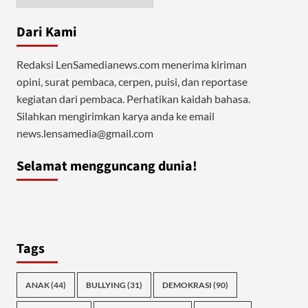
Dari Kami
Redaksi LenSamedianews.com menerima kiriman
opini, surat pembaca, cerpen, puisi, dan reportase
kegiatan dari pembaca. Perhatikan kaidah bahasa.
Silahkan mengirimkan karya anda ke email
news.lensamedia@gmail.com
Selamat mengguncang dunia!
Tags
ANAK
(44)
BULLYING
(31)
DEMOKRASI
(90)