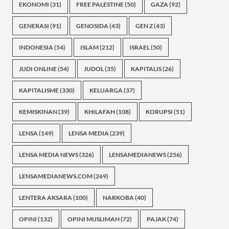
EKONOMI
(31)
FREE PALESTINE
(50)
GAZA
(92)
GENERASI
(91)
GENOSIDA
(43)
GEN Z
(43)
INDONESIA
(54)
ISLAM
(212)
ISRAEL
(50)
JUDI ONLINE
(54)
JUDOL
(35)
KAPITALIS
(26)
KAPITALISME
(330)
KELUARGA
(37)
KEMISKINAN
(39)
KHILAFAH
(108)
KORUPSI
(51)
LENSA
(149)
LENSA MEDIA
(239)
LENSA MEDIA NEWS
(326)
LENSAMEDIANEWS
(256)
LENSAMEDIANEWS.COM
(269)
LENTERA AKSARA
(100)
NARKOBA
(40)
OPINI
(132)
OPINI MUSLIMAH
(72)
PAJAK
(74)