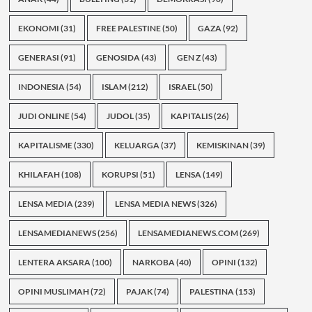
EKONOMI
(31)
FREE PALESTINE
(50)
GAZA
(92)
GENERASI
(91)
GENOSIDA
(43)
GEN Z
(43)
INDONESIA
(54)
ISLAM
(212)
ISRAEL
(50)
JUDI ONLINE
(54)
JUDOL
(35)
KAPITALIS
(26)
KAPITALISME
(330)
KELUARGA
(37)
KEMISKINAN
(39)
KHILAFAH
(108)
KORUPSI
(51)
LENSA
(149)
LENSA MEDIA
(239)
LENSA MEDIA NEWS
(326)
LENSAMEDIANEWS
(256)
LENSAMEDIANEWS.COM
(269)
LENTERA AKSARA
(100)
NARKOBA
(40)
OPINI
(132)
OPINI MUSLIMAH
(72)
PAJAK
(74)
PALESTINA
(153)