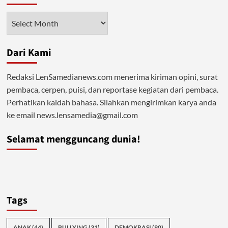
Grasi
Massal
Arsip
Kasus
Narkoba
Akan
Dari Kami
Terhenti?
Redaksi LenSamedianews.com menerima kiriman opini, surat
pembaca, cerpen, puisi, dan reportase kegiatan dari pembaca.
Perhatikan kaidah bahasa. Silahkan mengirimkan karya anda
ke email news.lensamedia@gmail.com
Selamat mengguncang dunia!
Tags
ANAK
(44)
BULLYING
(31)
DEMOKRASI
(90)