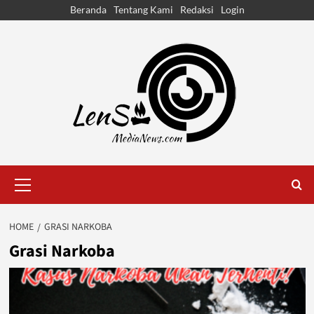
Skip
Beranda
Tentang Kami
Redaksi
Login
to
content
Primary
Menu
HOME
GRASI NARKOBA
Grasi Narkoba