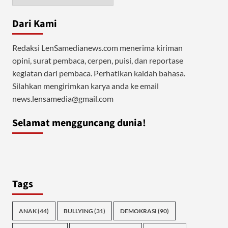
Dari Kami
Redaksi LenSamedianews.com menerima kiriman
opini, surat pembaca, cerpen, puisi, dan reportase
kegiatan dari pembaca. Perhatikan kaidah bahasa.
Silahkan mengirimkan karya anda ke email
news.lensamedia@gmail.com
Selamat mengguncang dunia!
Tags
ANAK
(44)
BULLYING
(31)
DEMOKRASI
(90)