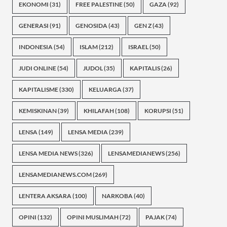
EKONOMI
(31)
FREE PALESTINE
(50)
GAZA
(92)
GENERASI
(91)
GENOSIDA
(43)
GEN Z
(43)
INDONESIA
(54)
ISLAM
(212)
ISRAEL
(50)
JUDI ONLINE
(54)
JUDOL
(35)
KAPITALIS
(26)
KAPITALISME
(330)
KELUARGA
(37)
KEMISKINAN
(39)
KHILAFAH
(108)
KORUPSI
(51)
LENSA
(149)
LENSA MEDIA
(239)
LENSA MEDIA NEWS
(326)
LENSAMEDIANEWS
(256)
LENSAMEDIANEWS.COM
(269)
LENTERA AKSARA
(100)
NARKOBA
(40)
OPINI
(132)
OPINI MUSLIMAH
(72)
PAJAK
(74)