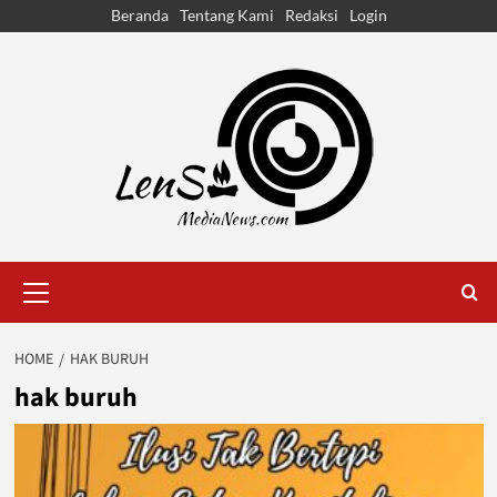
Skip
Beranda
Tentang Kami
Redaksi
Login
to
content
Primary
Menu
HOME
HAK BURUH
hak buruh