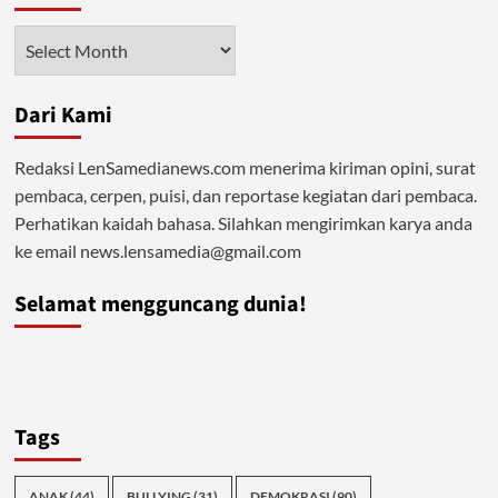
Ilusi
Tak
Arsip
Bertepi
dalam
Sistem
Dari Kami
Kapitalisme
Redaksi LenSamedianews.com menerima kiriman opini, surat
pembaca, cerpen, puisi, dan reportase kegiatan dari pembaca.
Perhatikan kaidah bahasa. Silahkan mengirimkan karya anda
ke email news.lensamedia@gmail.com
Selamat mengguncang dunia!
Tags
ANAK
(44)
BULLYING
(31)
DEMOKRASI
(90)