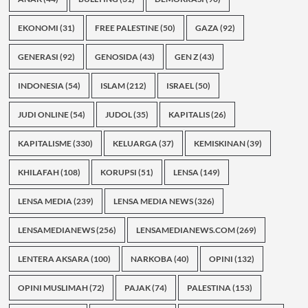
EKONOMI
(31)
FREE PALESTINE
(50)
GAZA
(92)
GENERASI
(92)
GENOSIDA
(43)
GEN Z
(43)
INDONESIA
(54)
ISLAM
(212)
ISRAEL
(50)
JUDI ONLINE
(54)
JUDOL
(35)
KAPITALIS
(26)
KAPITALISME
(330)
KELUARGA
(37)
KEMISKINAN
(39)
KHILAFAH
(108)
KORUPSI
(51)
LENSA
(149)
LENSA MEDIA
(239)
LENSA MEDIA NEWS
(326)
LENSAMEDIANEWS
(256)
LENSAMEDIANEWS.COM
(269)
LENTERA AKSARA
(100)
NARKOBA
(40)
OPINI
(132)
OPINI MUSLIMAH
(72)
PAJAK
(74)
PALESTINA
(153)