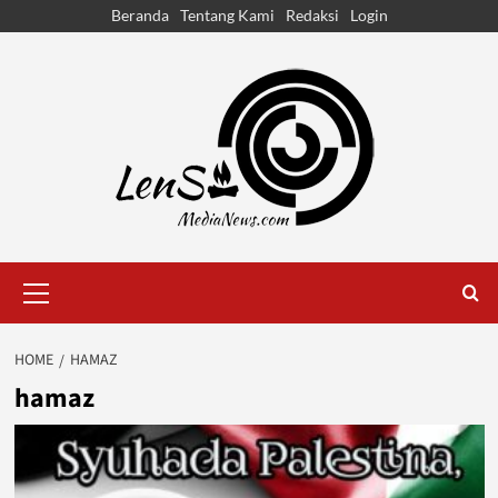
Skip
Beranda
Tentang Kami
Redaksi
Login
to
content
Primary
Menu
HOME
HAMAZ
hamaz