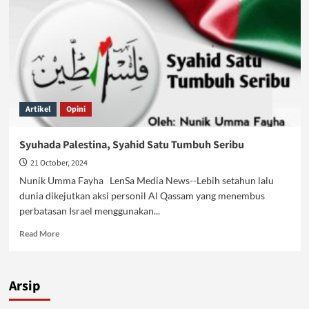
Artikel
Opini
Syuhada Palestina, Syahid Satu Tumbuh Seribu
21 October, 2024
Nunik Umma Fayha LenSa Media News--Lebih setahun lalu
dunia dikejutkan aksi personil Al Qassam yang menembus
perbatasan Israel menggunakan...
Read
Read More
more
about
Syuhada
Arsip
Palestina,
Syahid