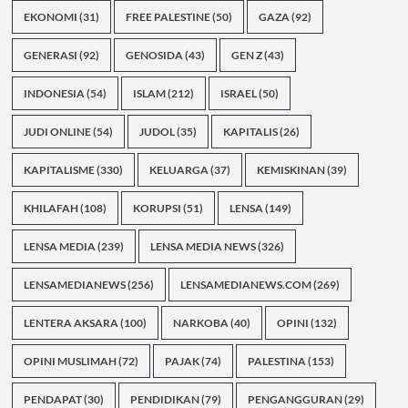
EKONOMI
(31)
FREE PALESTINE
(50)
GAZA
(92)
GENERASI
(92)
GENOSIDA
(43)
GEN Z
(43)
INDONESIA
(54)
ISLAM
(212)
ISRAEL
(50)
JUDI ONLINE
(54)
JUDOL
(35)
KAPITALIS
(26)
KAPITALISME
(330)
KELUARGA
(37)
KEMISKINAN
(39)
KHILAFAH
(108)
KORUPSI
(51)
LENSA
(149)
LENSA MEDIA
(239)
LENSA MEDIA NEWS
(326)
LENSAMEDIANEWS
(256)
LENSAMEDIANEWS.COM
(269)
LENTERA AKSARA
(100)
NARKOBA
(40)
OPINI
(132)
OPINI MUSLIMAH
(72)
PAJAK
(74)
PALESTINA
(153)
PENDAPAT
(30)
PENDIDIKAN
(79)
PENGANGGURAN
(29)