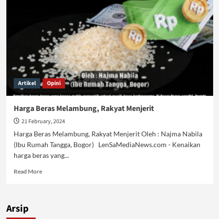
Rakyat
Makin
Panik
Artikel
Opini
Harga Beras Melambung, Rakyat Menjerit
21 February, 2024
Harga Beras Melambung, Rakyat Menjerit Oleh : Najma Nabila
(Ibu Rumah Tangga, Bogor) LenSaMediaNews.com - Kenaikan
harga beras yang...
Read
Read More
more
about
Harga
Arsip
Beras
Melambung,