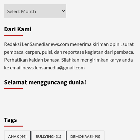
Rakyat
Arsip
Menjerit
Dari Kami
Redaksi LenSamedianews.com menerima kiriman opini, surat
pembaca, cerpen, puisi, dan reportase kegiatan dari pembaca.
Perhatikan kaidah bahasa. Silahkan mengirimkan karya anda
ke email news.lensamedia@gmail.com
Selamat mengguncang dunia!
Tags
ANAK
(44)
BULLYING
(31)
DEMOKRASI
(90)