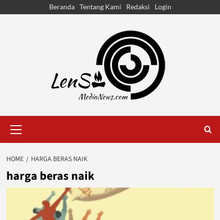
Skip
Beranda
Tentang Kami
Redaksi
Login
to
content
Primary
Menu
HOME
HARGA BERAS NAIK
harga beras naik