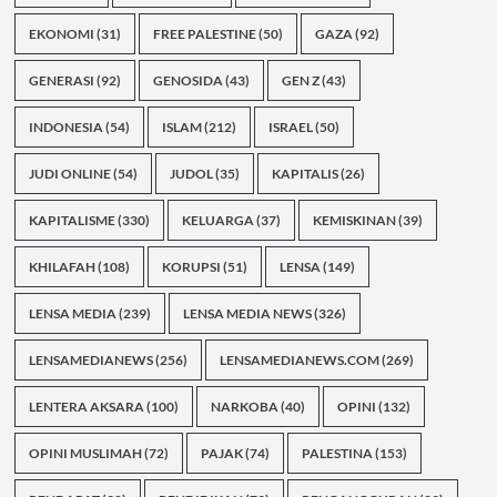
EKONOMI
(31)
FREE PALESTINE
(50)
GAZA
(92)
GENERASI
(92)
GENOSIDA
(43)
GEN Z
(43)
INDONESIA
(54)
ISLAM
(212)
ISRAEL
(50)
JUDI ONLINE
(54)
JUDOL
(35)
KAPITALIS
(26)
KAPITALISME
(330)
KELUARGA
(37)
KEMISKINAN
(39)
KHILAFAH
(108)
KORUPSI
(51)
LENSA
(149)
LENSA MEDIA
(239)
LENSA MEDIA NEWS
(326)
LENSAMEDIANEWS
(256)
LENSAMEDIANEWS.COM
(269)
LENTERA AKSARA
(100)
NARKOBA
(40)
OPINI
(132)
OPINI MUSLIMAH
(72)
PAJAK
(74)
PALESTINA
(153)