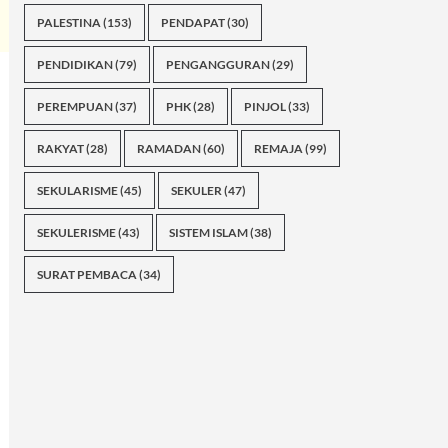
PALESTINA
(153)
PENDAPAT
(30)
PENDIDIKAN
(79)
PENGANGGURAN
(29)
PEREMPUAN
(37)
PHK
(28)
PINJOL
(33)
RAKYAT
(28)
RAMADAN
(60)
REMAJA
(99)
SEKULARISME
(45)
SEKULER
(47)
SEKULERISME
(43)
SISTEM ISLAM
(38)
SURAT PEMBACA
(34)