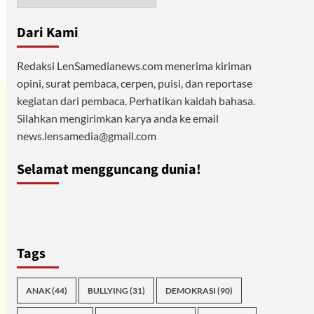
Dari Kami
Redaksi LenSamedianews.com menerima kiriman
opini, surat pembaca, cerpen, puisi, dan reportase
kegiatan dari pembaca. Perhatikan kaidah bahasa.
Silahkan mengirimkan karya anda ke email
news.lensamedia@gmail.com
Selamat mengguncang dunia!
Tags
ANAK
(44)
BULLYING
(31)
DEMOKRASI
(90)