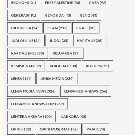
EKONOMI
(31)
FREE PALESTINE
(50)
GAZA
(92)
GENERASI
(91)
GENOSIDA
(43)
GEN Z
(43)
INDONESIA
(54)
ISLAM
(212)
ISRAEL
(50)
JUDI ONLINE
(54)
JUDOL
(35)
KAPITALIS
(26)
KAPITALISME
(330)
KELUARGA
(37)
KEMISKINAN
(39)
KHILAFAH
(108)
KORUPSI
(51)
LENSA
(149)
LENSA MEDIA
(239)
LENSA MEDIA NEWS
(326)
LENSAMEDIANEWS
(256)
LENSAMEDIANEWS.COM
(269)
LENTERA AKSARA
(100)
NARKOBA
(40)
OPINI
(132)
OPINI MUSLIMAH
(72)
PAJAK
(74)