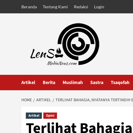
Skip
Beranda
Tentang Kami
Redaksi
Login
to
content
Artikel
Berita
Muslimah
Sastra
Tsaqofah
HOME
ARTIKEL
TERLIHAT BAHAGIA, NYATANYA TERTINDIH 
Artikel
Opini
Terlihat Bahagi