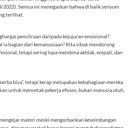
0/2022). Semua ini menegaskan bahwa di balik senyum
g terlihat.
ghargai pencitraan daripada kejujuran emosional?
 ia bagian dari kemanusiaan? Kita sibuk mendorong
sional, tetapi sering lupa membina akhlak, empati, dan
erba bisa”, tetapi kerap melupakan kebahagiaan mereka
kan untuk mencetak pekerja efisien, bukan manusia utuh,
i mengejar materi meski mengorbankan keseimbangan
kampus, dan masyarakat harus berani mengubah paradigma