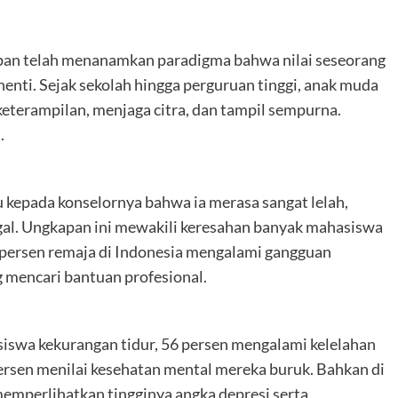
pan telah menanamkan paradigma bahwa nilai seseorang
henti. Sejak sekolah hingga perguruan tinggi, anak muda
terampilan, menjaga citra, dan tampil sempurna.
.
kepada konselornya bahwa ia merasa sangat lelah,
gal. Ungkapan ini mewakili keresahan banyak mahasiswa
persen remaja di Indonesia mengalami gangguan
g mencari bantuan profesional.
iswa kekurangan tidur, 56 persen mengalami kelelahan
rsen menilai kesehatan mental mereka buruk. Bahkan di
mperlihatkan tingginya angka depresi serta