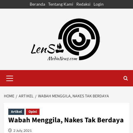
Skip
Beranda
Tentang Kami
Redaksi
Login
to
content
Primary
Menu
HOME
ARTIKEL
WABAH MENGGILA, NAKES TAK BERDAYA
Artikel
Opini
Wabah Menggila, Nakes Tak Berdaya
2 July, 2021