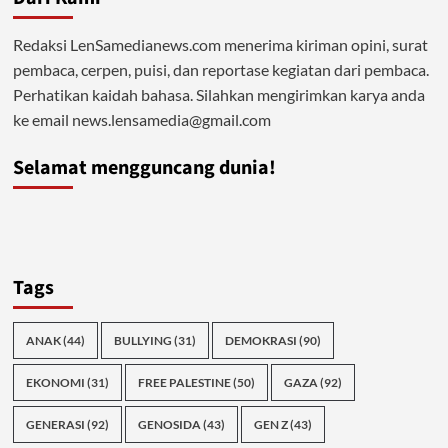
Redaksi LenSamedianews.com menerima kiriman opini, surat
pembaca, cerpen, puisi, dan reportase kegiatan dari pembaca.
Perhatikan kaidah bahasa. Silahkan mengirimkan karya anda
ke email news.lensamedia@gmail.com
Selamat mengguncang dunia!
Tags
ANAK
(44)
BULLYING
(31)
DEMOKRASI
(90)
EKONOMI
(31)
FREE PALESTINE
(50)
GAZA
(92)
GENERASI
(92)
GENOSIDA
(43)
GEN Z
(43)