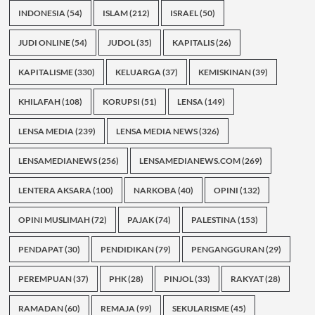
INDONESIA
(54)
ISLAM
(212)
ISRAEL
(50)
JUDI ONLINE
(54)
JUDOL
(35)
KAPITALIS
(26)
KAPITALISME
(330)
KELUARGA
(37)
KEMISKINAN
(39)
KHILAFAH
(108)
KORUPSI
(51)
LENSA
(149)
LENSA MEDIA
(239)
LENSA MEDIA NEWS
(326)
LENSAMEDIANEWS
(256)
LENSAMEDIANEWS.COM
(269)
LENTERA AKSARA
(100)
NARKOBA
(40)
OPINI
(132)
OPINI MUSLIMAH
(72)
PAJAK
(74)
PALESTINA
(153)
PENDAPAT
(30)
PENDIDIKAN
(79)
PENGANGGURAN
(29)
PEREMPUAN
(37)
PHK
(28)
PINJOL
(33)
RAKYAT
(28)
RAMADAN
(60)
REMAJA
(99)
SEKULARISME
(45)