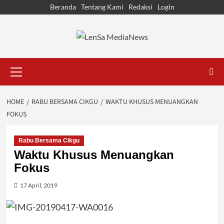
Skip
Beranda
Tentang Kami
Redaksi
Login
to
content
Primary
Menu
HOME
RABU BERSAMA CIKGU
WAKTU KHUSUS MENUANGKAN
FOKUS
Rabu Bersama Cikgu
Waktu Khusus Menuangkan
Fokus
17 April, 2019