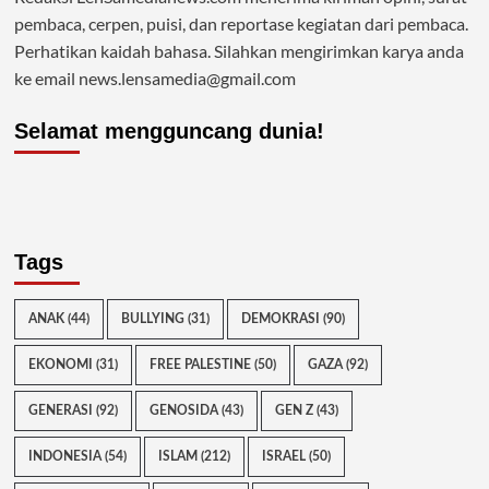
pembaca, cerpen, puisi, dan reportase kegiatan dari pembaca.
Perhatikan kaidah bahasa. Silahkan mengirimkan karya anda
ke email news.lensamedia@gmail.com
Selamat mengguncang dunia!
Tags
ANAK
(44)
BULLYING
(31)
DEMOKRASI
(90)
EKONOMI
(31)
FREE PALESTINE
(50)
GAZA
(92)
GENERASI
(92)
GENOSIDA
(43)
GEN Z
(43)
INDONESIA
(54)
ISLAM
(212)
ISRAEL
(50)