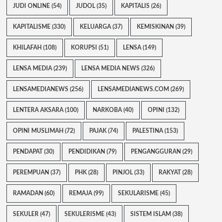
JUDI ONLINE
(54)
JUDOL
(35)
KAPITALIS
(26)
KAPITALISME
(330)
KELUARGA
(37)
KEMISKINAN
(39)
KHILAFAH
(108)
KORUPSI
(51)
LENSA
(149)
LENSA MEDIA
(239)
LENSA MEDIA NEWS
(326)
LENSAMEDIANEWS
(256)
LENSAMEDIANEWS.COM
(269)
LENTERA AKSARA
(100)
NARKOBA
(40)
OPINI
(132)
OPINI MUSLIMAH
(72)
PAJAK
(74)
PALESTINA
(153)
PENDAPAT
(30)
PENDIDIKAN
(79)
PENGANGGURAN
(29)
PEREMPUAN
(37)
PHK
(28)
PINJOL
(33)
RAKYAT
(28)
RAMADAN
(60)
REMAJA
(99)
SEKULARISME
(45)
SEKULER
(47)
SEKULERISME
(43)
SISTEM ISLAM
(38)