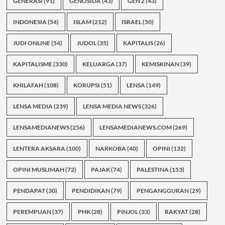
GENERASI
(91)
GENOSIDA
(43)
GEN Z
(43)
INDONESIA
(54)
ISLAM
(212)
ISRAEL
(50)
JUDI ONLINE
(54)
JUDOL
(35)
KAPITALIS
(26)
KAPITALISME
(330)
KELUARGA
(37)
KEMISKINAN
(39)
KHILAFAH
(108)
KORUPSI
(51)
LENSA
(149)
LENSA MEDIA
(239)
LENSA MEDIA NEWS
(326)
LENSAMEDIANEWS
(256)
LENSAMEDIANEWS.COM
(269)
LENTERA AKSARA
(100)
NARKOBA
(40)
OPINI
(132)
OPINI MUSLIMAH
(72)
PAJAK
(74)
PALESTINA
(153)
PENDAPAT
(30)
PENDIDIKAN
(79)
PENGANGGURAN
(29)
PEREMPUAN
(37)
PHK
(28)
PINJOL
(33)
RAKYAT
(28)