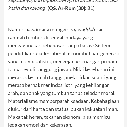
kepadanya, dan dijadikan-Nya di antara kamu rasa
kasih dan sayang”
(QS. Ar-Rum [30]: 21)
Namun bagaimana mungkin
mawaddah
dan
rahmah tumbuh di tengah budaya yang
mengagungkan kebebasan tanpa batas? Sistem
pendidikan sekuler-liberal menumbuhkan generasi
yang individualistik, mengejar kesenangan pribadi
tanpa peduli tanggung jawab. Nilai kebebasan ini
merasuk ke rumah tangga, melahirkan suami yang
merasa berhak menindas, istri yang kehilangan
arah, dan anak yang tumbuh tanpa teladan moral.
Materialisme memperparah keadaan. Kebahagiaan
diukur dari harta dan status, bukan kekuatan iman.
Maka tak heran, tekanan ekonomi bisa memicu
ledakan emosi dan kekerasan.