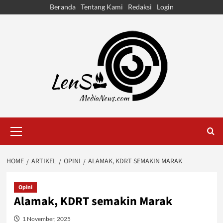
Skip
Beranda
Tentang Kami
Redaksi
Login
to
content
Primary
Menu
HOME
ARTIKEL
OPINI
ALAMAK, KDRT SEMAKIN MARAK
Opini
Alamak, KDRT semakin Marak
1 November, 2025