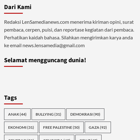
Dari Kami
Redaksi LenSamedianews.com menerima kiriman opini, surat
pembaca, cerpen, puisi, dan reportase kegiatan dari pembaca.
Perhatikan kaidah bahasa. Silahkan mengirimkan karya anda
ke email news.lensamedia@gmail.com
Selamat mengguncang dunia!
Tags
ANAK
(44)
BULLYING
(31)
DEMOKRASI
(90)
EKONOMI
(31)
FREE PALESTINE
(50)
GAZA
(92)