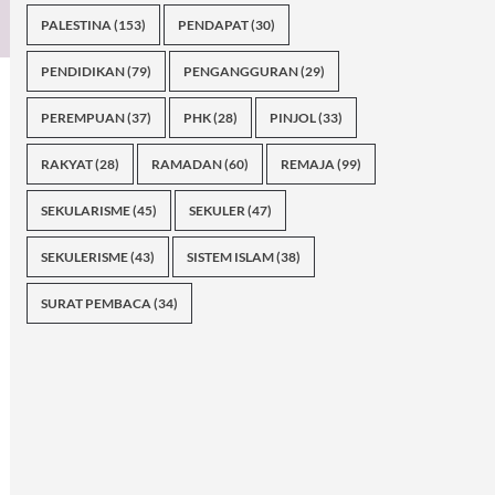
PALESTINA
(153)
PENDAPAT
(30)
PENDIDIKAN
(79)
PENGANGGURAN
(29)
PEREMPUAN
(37)
PHK
(28)
PINJOL
(33)
RAKYAT
(28)
RAMADAN
(60)
REMAJA
(99)
SEKULARISME
(45)
SEKULER
(47)
SEKULERISME
(43)
SISTEM ISLAM
(38)
SURAT PEMBACA
(34)