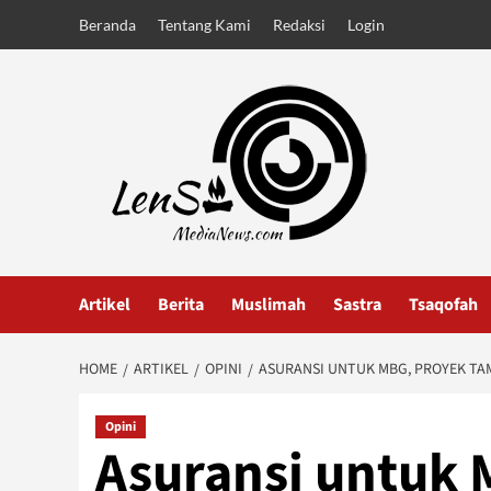
Skip
Beranda
Tentang Kami
Redaksi
Login
to
content
Artikel
Berita
Muslimah
Sastra
Tsaqofah
HOME
ARTIKEL
OPINI
ASURANSI UNTUK MBG, PROYEK TA
Opini
Asuransi untuk