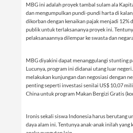
MBG ini adalah proyek tambal sulam ala Kapi
dan mengumpulkan pundi-pundi harta di kalan
dikorban dengan kenaikan pajak menjadi 12% da
publik untuk terlaksananya proyek ini. Tentuny
pelaksanaannya dilempar ke swasta dan negara 
MBG diyakini dapat menanggulangi stunting 
Lucunya, program ini didanai utang luar neger
melakukan kunjungan dan negosiasi dengan ne
penting seperti investasi senilai US$ 10,07 mi
China untuk program Makan Bergizi Gratis (k
Ironis sekali siswa Indonesia harus berutang 
daya alam ini. Tentunya anak-anak inilah yang
aneka pungutan lain.