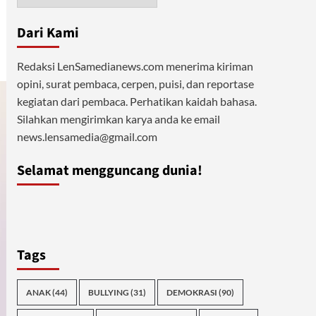
Dari Kami
Redaksi LenSamedianews.com menerima kiriman
opini, surat pembaca, cerpen, puisi, dan reportase
kegiatan dari pembaca. Perhatikan kaidah bahasa.
Silahkan mengirimkan karya anda ke email
news.lensamedia@gmail.com
Selamat mengguncang dunia!
Tags
ANAK
(44)
BULLYING
(31)
DEMOKRASI
(90)