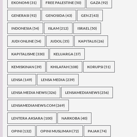
EKONOMI
(31)
FREE PALESTINE
(50)
GAZA
(92)
GENERASI
(92)
GENOSIDA
(43)
GEN Z
(43)
INDONESIA
(54)
ISLAM
(212)
ISRAEL
(50)
JUDI ONLINE
(54)
JUDOL
(35)
KAPITALIS
(26)
KAPITALISME
(330)
KELUARGA
(37)
KEMISKINAN
(39)
KHILAFAH
(108)
KORUPSI
(51)
LENSA
(149)
LENSA MEDIA
(239)
LENSA MEDIA NEWS
(326)
LENSAMEDIANEWS
(256)
LENSAMEDIANEWS.COM
(269)
LENTERA AKSARA
(100)
NARKOBA
(40)
OPINI
(132)
OPINI MUSLIMAH
(72)
PAJAK
(74)