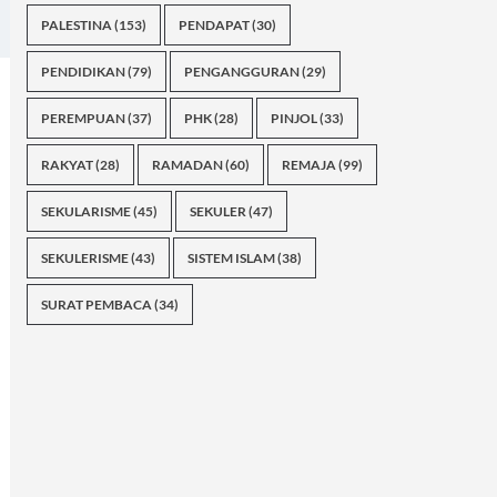
PALESTINA
(153)
PENDAPAT
(30)
PENDIDIKAN
(79)
PENGANGGURAN
(29)
PEREMPUAN
(37)
PHK
(28)
PINJOL
(33)
RAKYAT
(28)
RAMADAN
(60)
REMAJA
(99)
SEKULARISME
(45)
SEKULER
(47)
SEKULERISME
(43)
SISTEM ISLAM
(38)
SURAT PEMBACA
(34)