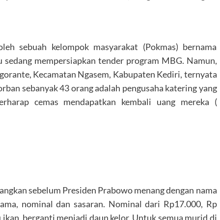
an oleh sebuah kelompok masyarakat (Pokmas) bernama
ku sedang mempersiapkan tender program MBG. Namun,
ogorante, Kecamatan Ngasem, Kabupaten Kediri, ternyata
Korban sebanyak 43 orang adalah pengusaha katering yang
berharap cemas mendapatkan kembali uang mereka (
anangkan sebelum Presiden Prabowo menang dengan nama
nama, nominal dan sasaran. Nominal dari Rp17.000, Rp
u ikan, berganti menjadi daun kelor. Untuk semua murid di