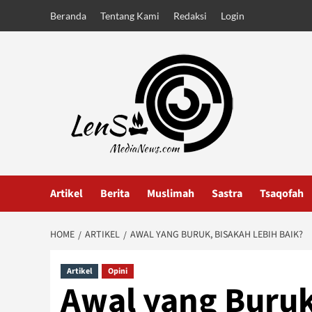
Skip
Beranda
Tentang Kami
Redaksi
Login
to
content
Artikel
Berita
Muslimah
Sastra
Tsaqofah
HOME
ARTIKEL
AWAL YANG BURUK, BISAKAH LEBIH BAIK?
Artikel
Opini
Awal yang Buruk