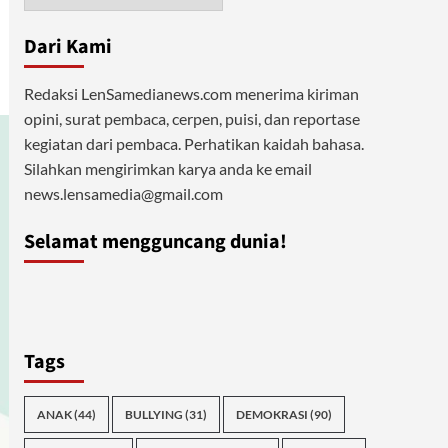
Dari Kami
Redaksi LenSamedianews.com menerima kiriman
opini, surat pembaca, cerpen, puisi, dan reportase
kegiatan dari pembaca. Perhatikan kaidah bahasa.
Silahkan mengirimkan karya anda ke email
news.lensamedia@gmail.com
Selamat mengguncang dunia!
Tags
ANAK
(44)
BULLYING
(31)
DEMOKRASI
(90)