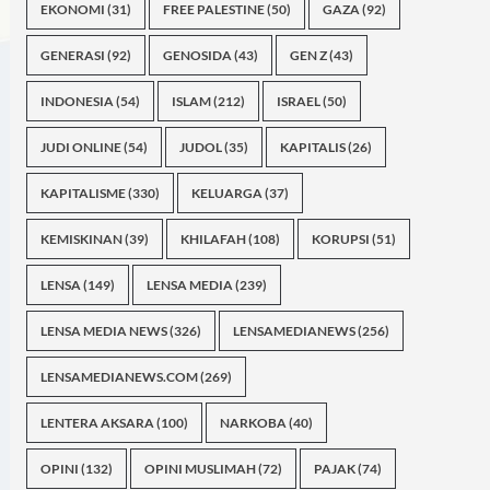
EKONOMI
(31)
FREE PALESTINE
(50)
GAZA
(92)
GENERASI
(92)
GENOSIDA
(43)
GEN Z
(43)
INDONESIA
(54)
ISLAM
(212)
ISRAEL
(50)
JUDI ONLINE
(54)
JUDOL
(35)
KAPITALIS
(26)
KAPITALISME
(330)
KELUARGA
(37)
KEMISKINAN
(39)
KHILAFAH
(108)
KORUPSI
(51)
LENSA
(149)
LENSA MEDIA
(239)
LENSA MEDIA NEWS
(326)
LENSAMEDIANEWS
(256)
LENSAMEDIANEWS.COM
(269)
LENTERA AKSARA
(100)
NARKOBA
(40)
OPINI
(132)
OPINI MUSLIMAH
(72)
PAJAK
(74)