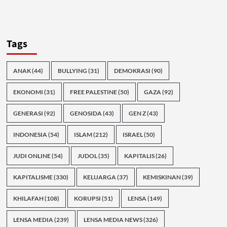
Tags
ANAK
(44)
BULLYING
(31)
DEMOKRASI
(90)
EKONOMI
(31)
FREE PALESTINE
(50)
GAZA
(92)
GENERASI
(92)
GENOSIDA
(43)
GEN Z
(43)
INDONESIA
(54)
ISLAM
(212)
ISRAEL
(50)
JUDI ONLINE
(54)
JUDOL
(35)
KAPITALIS
(26)
KAPITALISME
(330)
KELUARGA
(37)
KEMISKINAN
(39)
KHILAFAH
(108)
KORUPSI
(51)
LENSA
(149)
LENSA MEDIA
(239)
LENSA MEDIA NEWS
(326)