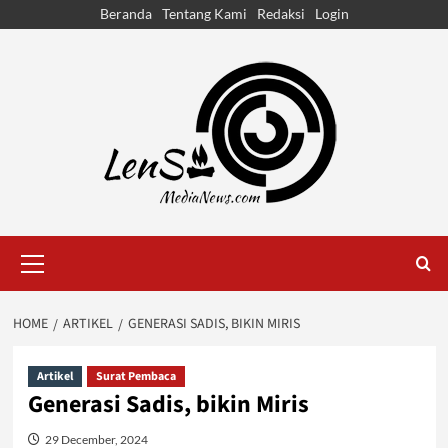
Skip
Beranda
Tentang Kami
Redaksi
Login
to
content
Primary
Menu
HOME
ARTIKEL
GENERASI SADIS, BIKIN MIRIS
Artikel
Surat Pembaca
Generasi Sadis, bikin Miris
29 December, 2024