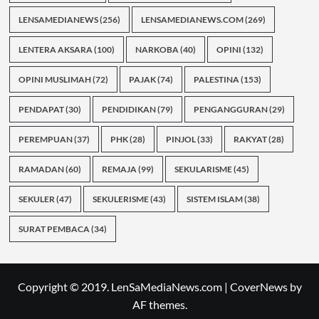
LENSAMEDIANEWS
(256)
LENSAMEDIANEWS.COM
(269)
LENTERA AKSARA
(100)
NARKOBA
(40)
OPINI
(132)
OPINI MUSLIMAH
(72)
PAJAK
(74)
PALESTINA
(153)
PENDAPAT
(30)
PENDIDIKAN
(79)
PENGANGGURAN
(29)
PEREMPUAN
(37)
PHK
(28)
PINJOL
(33)
RAKYAT
(28)
RAMADAN
(60)
REMAJA
(99)
SEKULARISME
(45)
SEKULER
(47)
SEKULERISME
(43)
SISTEM ISLAM
(38)
SURAT PEMBACA
(34)
Copyright © 2019. LenSaMediaNews.com
|
CoverNews
by
AF themes.