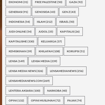
EKONOMI
(31)
FREE PALESTINE
(50)
GAZA
(92)
GENERASI
(91)
GENOSIDA
(43)
GEN Z
(43)
INDONESIA
(54)
ISLAM
(212)
ISRAEL
(50)
JUDI ONLINE
(54)
JUDOL
(35)
KAPITALIS
(26)
KAPITALISME
(330)
KELUARGA
(37)
KEMISKINAN
(39)
KHILAFAH
(108)
KORUPSI
(51)
LENSA
(149)
LENSA MEDIA
(239)
LENSA MEDIA NEWS
(326)
LENSAMEDIANEWS
(256)
LENSAMEDIANEWS.COM
(269)
LENTERA AKSARA
(100)
NARKOBA
(40)
OPINI
(132)
OPINI MUSLIMAH
(72)
PAJAK
(74)