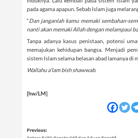
induknya. Lalu kembali pada sistem Islam y
pada agama apapun. Sebab Islam juga melaran
“
Dan janganlah kamu memaki sembahan-semba
nanti akan memaki Allah dengan melampaui b
Tanpa adanya kasus penistaan, potensi uma
memajukan kehidupan bangsa. Menjadi pemi
sistem Islam selama belasan abad lamanya di m
Wallahu a’lam bish shawwab
.
[hw/LM]
Post
Previous:
Antara Kritik Konstruktif dan Aduan Negatif