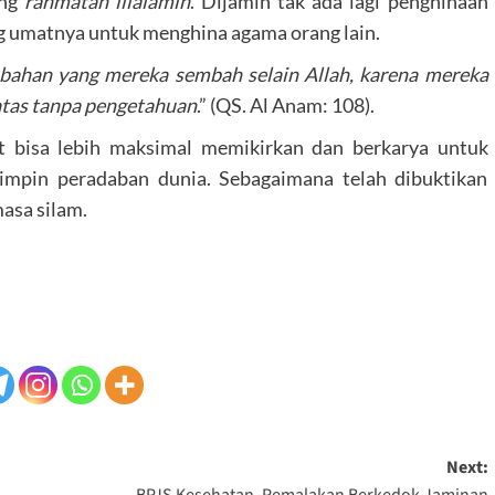
ang
rahmatan lilalamin
. Dijamin tak ada lagi penghinaan
g umatnya untuk menghina agama orang lain.
han yang mereka sembah selain Allah, karena mereka
atas tanpa pengetahuan
.” (QS. Al Anam: 108).
t bisa lebih maksimal memikirkan dan berkarya untuk
mpin peradaban dunia. Sebagaimana telah dibuktikan
asa silam.
Next:
BPJS Kesehatan, Pemalakan Berkedok Jaminan