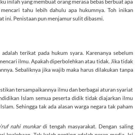
ku inilah yang membuat orang merasa bebas berbuat apa
 mencari tahu lebih dahulu apa hukumnya. Toh inikan
t ini. Penistaan pun menjamur sulit dibasmi.
 adalah terikat pada hukum syara. Karenanya sebelum
mencari ilmu. Apakah diperbolehkan atau tidak. Jika tidak
nya. Sebaliknya jika wajib maka harus dilakukan tanpa
tikan tersampaikannya ilmu dan berbagai aturan syariat
didikan Islam semua peserta didik tidak diajarkan ilmu
Islam. Sehingga tak ada alasan warga negara tak paham
’ruf nahi munkar
di tengah masyarakat. Dengan saling
ri kealphaan. Tak kalah penting adalah peran media. Isi