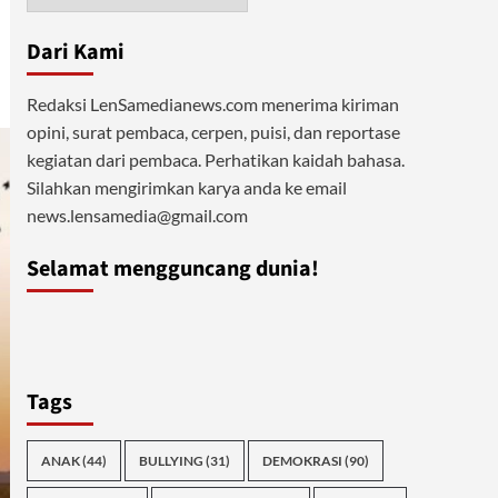
Dari Kami
Redaksi LenSamedianews.com menerima kiriman
opini, surat pembaca, cerpen, puisi, dan reportase
kegiatan dari pembaca. Perhatikan kaidah bahasa.
Silahkan mengirimkan karya anda ke email
news.lensamedia@gmail.com
Selamat mengguncang dunia!
Tags
ANAK
(44)
BULLYING
(31)
DEMOKRASI
(90)