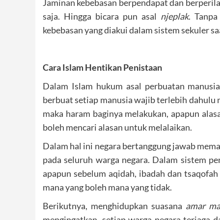
Jaminan kebebasan berpendapat dan berperila
saja. Hingga bicara pun asal
njeplak
. Tanpa
kebebasan yang diakui dalam sistem sekuler saa
Cara Islam Hentikan Penistaan
Dalam Islam hukum asal perbuatan manusia
berbuat setiap manusia wajib terlebih dahulu 
maka haram baginya melakukan, apapun alasan
boleh mencari alasan untuk melalaikan.
Dalam hal ini negara bertanggung jawab memas
pada seluruh warga negara. Dalam sistem pen
apapun sebelum aqidah, ibadah dan tsaqofah 
mana yang boleh mana yang tidak.
Berikutnya, menghidupkan suasana
amar ma
mengingatkan, setiap warga negara terjaga da