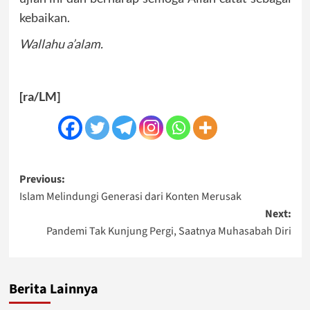
kebaikan.
Wallahu a’alam.
[ra/LM]
Post
Previous:
Islam Melindungi Generasi dari Konten Merusak
navigation
Next:
Pandemi Tak Kunjung Pergi, Saatnya Muhasabah Diri
Berita Lainnya