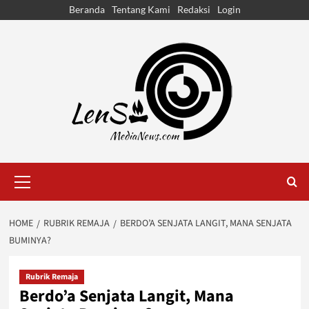
Skip
Beranda
Tentang Kami
Redaksi
Login
to
content
Primary
Menu
HOME
RUBRIK REMAJA
BERDO’A SENJATA LANGIT, MANA SENJATA
BUMINYA?
Rubrik Remaja
Berdo’a Senjata Langit, Mana