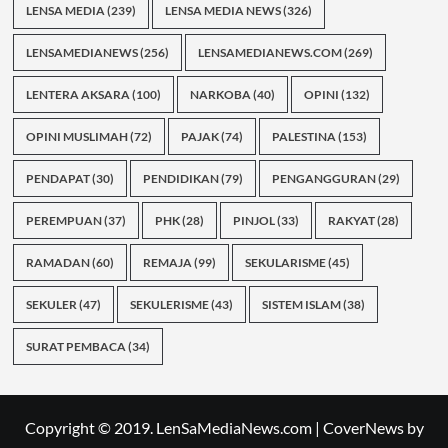
LENSA MEDIA
(239)
LENSA MEDIA NEWS
(326)
LENSAMEDIANEWS
(256)
LENSAMEDIANEWS.COM
(269)
LENTERA AKSARA
(100)
NARKOBA
(40)
OPINI
(132)
OPINI MUSLIMAH
(72)
PAJAK
(74)
PALESTINA
(153)
PENDAPAT
(30)
PENDIDIKAN
(79)
PENGANGGURAN
(29)
PEREMPUAN
(37)
PHK
(28)
PINJOL
(33)
RAKYAT
(28)
RAMADAN
(60)
REMAJA
(99)
SEKULARISME
(45)
SEKULER
(47)
SEKULERISME
(43)
SISTEM ISLAM
(38)
SURAT PEMBACA
(34)
Copyright © 2019. LenSaMediaNews.com
|
CoverNews
by