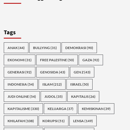
Tags
ANAK
(44)
BULLYING
(31)
DEMOKRASI
(90)
EKONOMI
(31)
FREE PALESTINE
(50)
GAZA
(92)
GENERASI
(92)
GENOSIDA
(43)
GEN Z
(43)
INDONESIA
(54)
ISLAM
(212)
ISRAEL
(50)
JUDI ONLINE
(54)
JUDOL
(35)
KAPITALIS
(26)
KAPITALISME
(330)
KELUARGA
(37)
KEMISKINAN
(39)
KHILAFAH
(108)
KORUPSI
(51)
LENSA
(149)