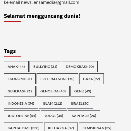
ke email news.lensamedia@gmail.com
Selamat mengguncang dunia!
Tags
ANAK
(44)
BULLYING
(31)
DEMOKRASI
(90)
EKONOMI
(31)
FREE PALESTINE
(50)
GAZA
(92)
GENERASI
(91)
GENOSIDA
(43)
GEN Z
(43)
INDONESIA
(54)
ISLAM
(212)
ISRAEL
(50)
JUDI ONLINE
(54)
JUDOL
(35)
KAPITALIS
(26)
KAPITALISME
(330)
KELUARGA
(37)
KEMISKINAN
(39)