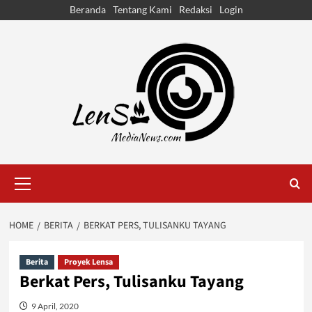
Skip
Beranda
Tentang Kami
Redaksi
Login
to
content
Primary
Menu
HOME
BERITA
BERKAT PERS, TULISANKU TAYANG
Berita
Proyek Lensa
Berkat Pers, Tulisanku Tayang
9 April, 2020