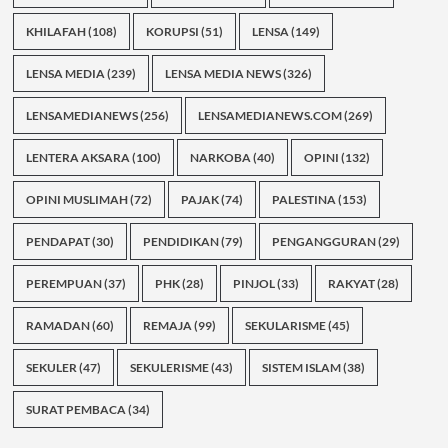
KHILAFAH
(108)
KORUPSI
(51)
LENSA
(149)
LENSA MEDIA
(239)
LENSA MEDIA NEWS
(326)
LENSAMEDIANEWS
(256)
LENSAMEDIANEWS.COM
(269)
LENTERA AKSARA
(100)
NARKOBA
(40)
OPINI
(132)
OPINI MUSLIMAH
(72)
PAJAK
(74)
PALESTINA
(153)
PENDAPAT
(30)
PENDIDIKAN
(79)
PENGANGGURAN
(29)
PEREMPUAN
(37)
PHK
(28)
PINJOL
(33)
RAKYAT
(28)
RAMADAN
(60)
REMAJA
(99)
SEKULARISME
(45)
SEKULER
(47)
SEKULERISME
(43)
SISTEM ISLAM
(38)
SURAT PEMBACA
(34)