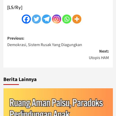
[LS/Ry]
Post
Previous:
Demokrasi, Sistem Rusak Yang Diagungkan
navigation
Next:
Utopis HAM
Berita Lainnya