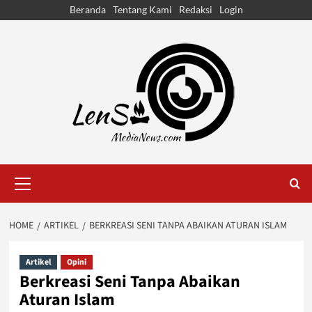
Skip
Beranda
Tentang Kami
Redaksi
Login
to
content
Primary
Menu
HOME
ARTIKEL
BERKREASI SENI TANPA ABAIKAN ATURAN ISLAM
Artikel
Opini
Berkreasi Seni Tanpa Abaikan
Aturan Islam