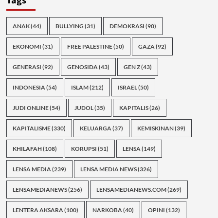
Tags
ANAK
(44)
BULLYING
(31)
DEMOKRASI
(90)
EKONOMI
(31)
FREE PALESTINE
(50)
GAZA
(92)
GENERASI
(92)
GENOSIDA
(43)
GEN Z
(43)
INDONESIA
(54)
ISLAM
(212)
ISRAEL
(50)
JUDI ONLINE
(54)
JUDOL
(35)
KAPITALIS
(26)
KAPITALISME
(330)
KELUARGA
(37)
KEMISKINAN
(39)
KHILAFAH
(108)
KORUPSI
(51)
LENSA
(149)
LENSA MEDIA
(239)
LENSA MEDIA NEWS
(326)
LENSAMEDIANEWS
(256)
LENSAMEDIANEWS.COM
(269)
LENTERA AKSARA
(100)
NARKOBA
(40)
OPINI
(132)