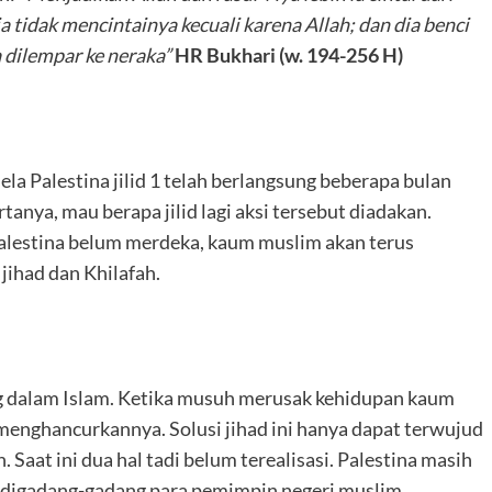
ia tidak mencintainya kecuali karena Allah; dan dia benci
a dilempar ke neraka”
HR Bukhari (w. 194-256 H)
ela Palestina jilid 1 telah berlangsung beberapa bulan
nya, mau berapa jilid lagi aksi tersebut diadakan.
 Palestina belum merdeka, kaum muslim akan terus
 jihad dan Khilafah.
g dalam Islam. Ketika musuh merusak kehidupan kaum
enghancurkannya. Solusi jihad ini hanya dapat terwujud
Saat ini dua hal tadi belum terealisasi. Palestina masih
a digadang-gadang para pemimpin negeri muslim