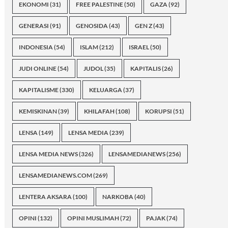
EKONOMI
(31)
FREE PALESTINE
(50)
GAZA
(92)
GENERASI
(91)
GENOSIDA
(43)
GEN Z
(43)
INDONESIA
(54)
ISLAM
(212)
ISRAEL
(50)
JUDI ONLINE
(54)
JUDOL
(35)
KAPITALIS
(26)
KAPITALISME
(330)
KELUARGA
(37)
KEMISKINAN
(39)
KHILAFAH
(108)
KORUPSI
(51)
LENSA
(149)
LENSA MEDIA
(239)
LENSA MEDIA NEWS
(326)
LENSAMEDIANEWS
(256)
LENSAMEDIANEWS.COM
(269)
LENTERA AKSARA
(100)
NARKOBA
(40)
OPINI
(132)
OPINI MUSLIMAH
(72)
PAJAK
(74)