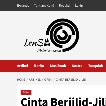
Skip
Beranda
Tentang Kami
Redaksi
Login
to
content
Artikel
Berita
Muslimah
Sastra
Tsaqofah
HOME
ARTIKEL
OPINI
CINTA BERJILID-JILID
Opini
Cinta Berjilid-Jil