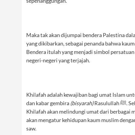
sepenanggungan.
Maka tak akan dijumpai bendera Palestina dal
yang dikibarkan, sebagai penanda bahwa kau
Bendera itulah yang menjadi simbol persatua
negeri-negeri yang terjajah.
Khilafah adalah kewajiban bagi umat Islam unt
dan kabar gembira
(bisyarah)
Rasulullah ﷺ. Seluruh kaum muslim wajib menegakkannya. Sebab
Khilafah akan melindungi umat dari berbagai 
akan mengatur kehidupan kaum muslim dengan
saw.