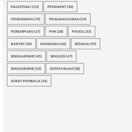
PALESTINA
(153)
PENDAPAT
(30)
PENDIDIKAN
(79)
PENGANGGURAN
(29)
PEREMPUAN
(37)
PHK
(28)
PINJOL
(33)
RAKYAT
(28)
RAMADAN
(60)
REMAJA
(99)
SEKULARISME
(45)
SEKULER
(47)
SEKULERISME
(43)
SISTEM ISLAM
(38)
SURAT PEMBACA
(34)