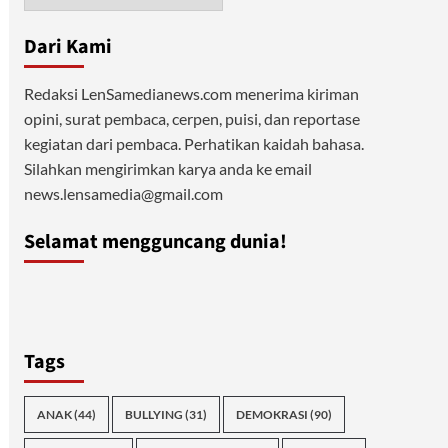
Dari Kami
Redaksi LenSamedianews.com menerima kiriman
opini, surat pembaca, cerpen, puisi, dan reportase
kegiatan dari pembaca. Perhatikan kaidah bahasa.
Silahkan mengirimkan karya anda ke email
news.lensamedia@gmail.com
Selamat mengguncang dunia!
Tags
ANAK
(44)
BULLYING
(31)
DEMOKRASI
(90)