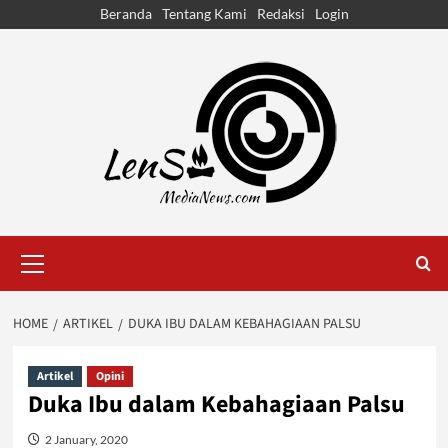
Skip
Beranda
Tentang Kami
Redaksi
Login
to
content
Primary
Menu
HOME
ARTIKEL
DUKA IBU DALAM KEBAHAGIAAN PALSU
Artikel
Opini
Duka Ibu dalam Kebahagiaan Palsu
2 January, 2020