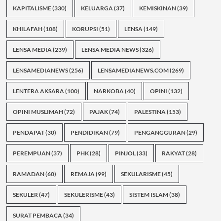
KAPITALISME
(330)
KELUARGA
(37)
KEMISKINAN
(39)
KHILAFAH
(108)
KORUPSI
(51)
LENSA
(149)
LENSA MEDIA
(239)
LENSA MEDIA NEWS
(326)
LENSAMEDIANEWS
(256)
LENSAMEDIANEWS.COM
(269)
LENTERA AKSARA
(100)
NARKOBA
(40)
OPINI
(132)
OPINI MUSLIMAH
(72)
PAJAK
(74)
PALESTINA
(153)
PENDAPAT
(30)
PENDIDIKAN
(79)
PENGANGGURAN
(29)
PEREMPUAN
(37)
PHK
(28)
PINJOL
(33)
RAKYAT
(28)
RAMADAN
(60)
REMAJA
(99)
SEKULARISME
(45)
SEKULER
(47)
SEKULERISME
(43)
SISTEM ISLAM
(38)
SURAT PEMBACA
(34)