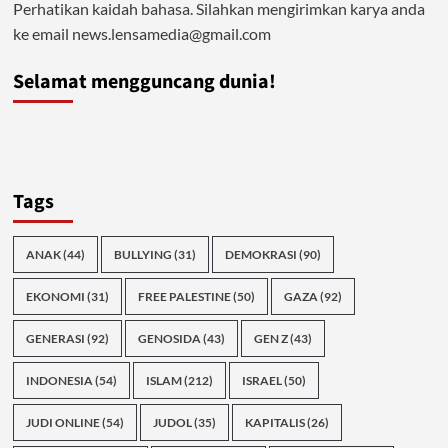
Perhatikan kaidah bahasa. Silahkan mengirimkan karya anda
ke email news.lensamedia@gmail.com
Selamat mengguncang dunia!
Tags
ANAK
(44)
BULLYING
(31)
DEMOKRASI
(90)
EKONOMI
(31)
FREE PALESTINE
(50)
GAZA
(92)
GENERASI
(92)
GENOSIDA
(43)
GEN Z
(43)
INDONESIA
(54)
ISLAM
(212)
ISRAEL
(50)
JUDI ONLINE
(54)
JUDOL
(35)
KAPITALIS
(26)