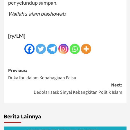
penyelundup sampah.
Wallahu ‘alam biashowab
.
[ry/LM]
Post
Previous:
Duka Ibu dalam Kebahagiaan Palsu
navigation
Next:
Dedolarisasi: Sinyal Kebangkitan Politik Islam
Berita Lainnya