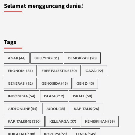
Selamat mengguncang dunia!
Tags
ANAK
(44)
BULLYING
(31)
DEMOKRASI
(90)
EKONOMI
(31)
FREE PALESTINE
(50)
GAZA
(92)
GENERASI
(92)
GENOSIDA
(43)
GEN Z
(43)
INDONESIA
(54)
ISLAM
(212)
ISRAEL
(50)
JUDI ONLINE
(54)
JUDOL
(35)
KAPITALIS
(26)
KAPITALISME
(330)
KELUARGA
(37)
KEMISKINAN
(39)
KHILAFAH
(108)
KORUPSI
(51)
LENSA
(149)