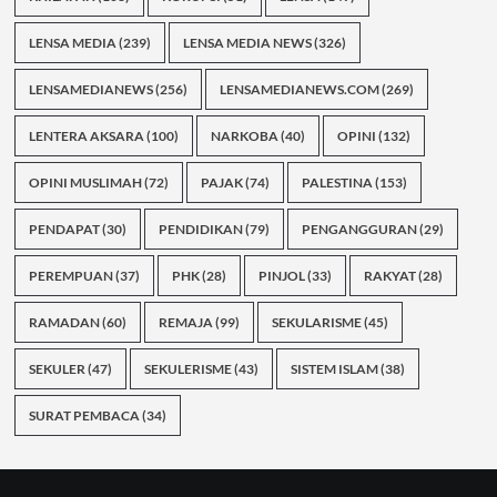
LENSA MEDIA
(239)
LENSA MEDIA NEWS
(326)
LENSAMEDIANEWS
(256)
LENSAMEDIANEWS.COM
(269)
LENTERA AKSARA
(100)
NARKOBA
(40)
OPINI
(132)
OPINI MUSLIMAH
(72)
PAJAK
(74)
PALESTINA
(153)
PENDAPAT
(30)
PENDIDIKAN
(79)
PENGANGGURAN
(29)
PEREMPUAN
(37)
PHK
(28)
PINJOL
(33)
RAKYAT
(28)
RAMADAN
(60)
REMAJA
(99)
SEKULARISME
(45)
SEKULER
(47)
SEKULERISME
(43)
SISTEM ISLAM
(38)
SURAT PEMBACA
(34)