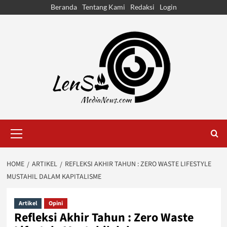
Skip
Beranda
Tentang Kami
Redaksi
Login
to
content
Primary
Menu
HOME
ARTIKEL
REFLEKSI AKHIR TAHUN : ZERO WASTE LIFESTYLE
MUSTAHIL DALAM KAPITALISME
Artikel
Opini
Refleksi Akhir Tahun : Zero Waste