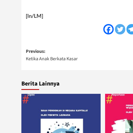
[ln/LM]
Post
Previous:
Ketika Anak Berkata Kasar
navigation
Berita Lainnya