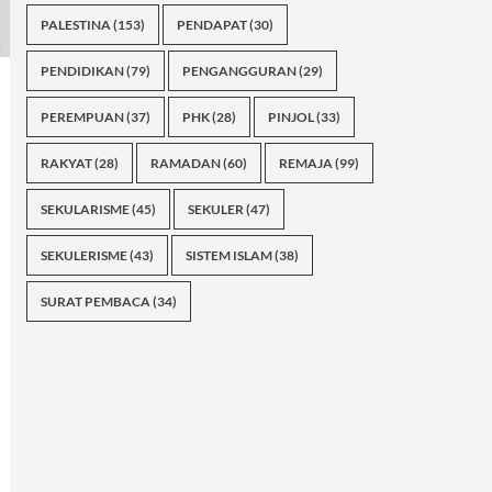
PALESTINA
(153)
PENDAPAT
(30)
PENDIDIKAN
(79)
PENGANGGURAN
(29)
PEREMPUAN
(37)
PHK
(28)
PINJOL
(33)
RAKYAT
(28)
RAMADAN
(60)
REMAJA
(99)
SEKULARISME
(45)
SEKULER
(47)
SEKULERISME
(43)
SISTEM ISLAM
(38)
SURAT PEMBACA
(34)