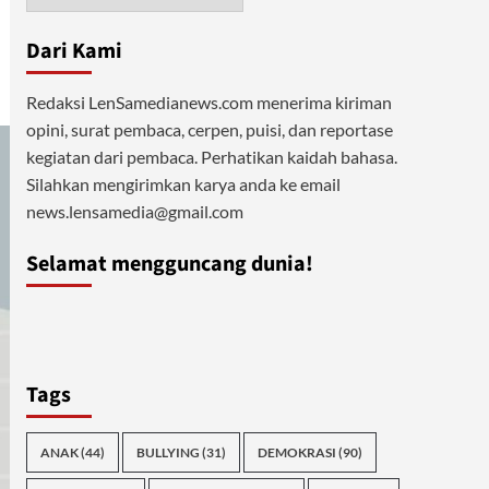
Dari Kami
Redaksi LenSamedianews.com menerima kiriman
opini, surat pembaca, cerpen, puisi, dan reportase
kegiatan dari pembaca. Perhatikan kaidah bahasa.
Silahkan mengirimkan karya anda ke email
news.lensamedia@gmail.com
Selamat mengguncang dunia!
Tags
ANAK
(44)
BULLYING
(31)
DEMOKRASI
(90)