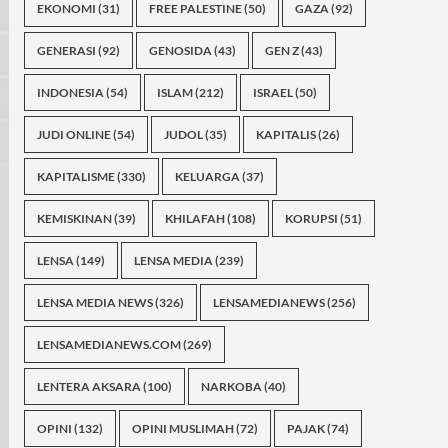
EKONOMI
(31)
FREE PALESTINE
(50)
GAZA
(92)
GENERASI
(92)
GENOSIDA
(43)
GEN Z
(43)
INDONESIA
(54)
ISLAM
(212)
ISRAEL
(50)
JUDI ONLINE
(54)
JUDOL
(35)
KAPITALIS
(26)
KAPITALISME
(330)
KELUARGA
(37)
KEMISKINAN
(39)
KHILAFAH
(108)
KORUPSI
(51)
LENSA
(149)
LENSA MEDIA
(239)
LENSA MEDIA NEWS
(326)
LENSAMEDIANEWS
(256)
LENSAMEDIANEWS.COM
(269)
LENTERA AKSARA
(100)
NARKOBA
(40)
OPINI
(132)
OPINI MUSLIMAH
(72)
PAJAK
(74)