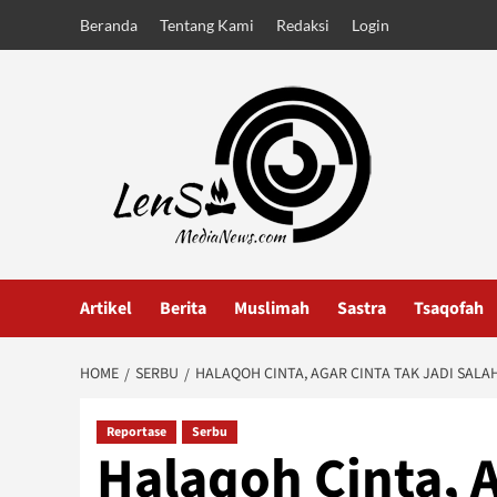
Skip
Beranda
Tentang Kami
Redaksi
Login
to
content
Artikel
Berita
Muslimah
Sastra
Tsaqofah
HOME
SERBU
HALAQOH CINTA, AGAR CINTA TAK JADI SALA
Reportase
Serbu
Halaqoh Cinta, A