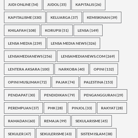
JUDI ONLINE
(54)
JUDOL
(35)
KAPITALIS
(26)
KAPITALISME
(330)
KELUARGA
(37)
KEMISKINAN
(39)
KHILAFAH
(108)
KORUPSI
(51)
LENSA
(149)
LENSA MEDIA
(239)
LENSA MEDIA NEWS
(326)
LENSAMEDIANEWS
(256)
LENSAMEDIANEWS.COM
(269)
LENTERA AKSARA
(100)
NARKOBA
(40)
OPINI
(132)
OPINI MUSLIMAH
(72)
PAJAK
(74)
PALESTINA
(153)
PENDAPAT
(30)
PENDIDIKAN
(79)
PENGANGGURAN
(29)
PEREMPUAN
(37)
PHK
(28)
PINJOL
(33)
RAKYAT
(28)
RAMADAN
(60)
REMAJA
(99)
SEKULARISME
(45)
SEKULER
(47)
SEKULERISME
(43)
SISTEM ISLAM
(38)