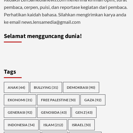
pembaca, cerpen, puisi, dan reportase kegiatan dari pembaca.
Perhatikan kaidah bahasa. Silahkan mengirimkan karya anda
ke email news.lensamedia@gmail.com
Selamat mengguncang dunia!
Tags
ANAK
(44)
BULLYING
(31)
DEMOKRASI
(90)
EKONOMI
(31)
FREE PALESTINE
(50)
GAZA
(92)
GENERASI
(92)
GENOSIDA
(43)
GEN Z
(43)
INDONESIA
(54)
ISLAM
(212)
ISRAEL
(50)