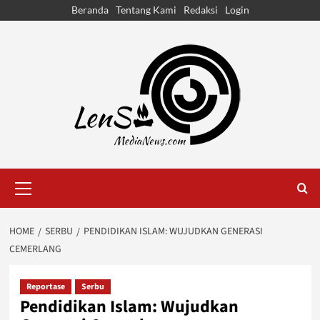
Skip
Beranda
Tentang Kami
Redaksi
Login
to
content
Primary
Menu
HOME
SERBU
PENDIDIKAN ISLAM: WUJUDKAN GENERASI
CEMERLANG
Reportase
Serbu
Pendidikan Islam: Wujudkan