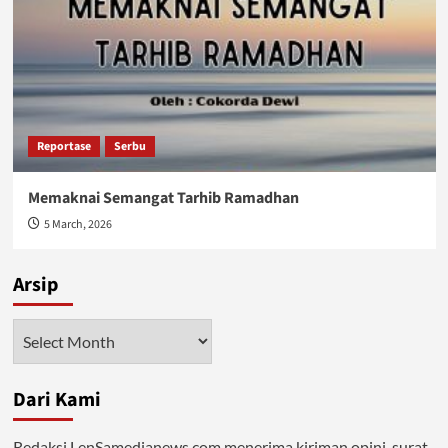
Reportase
Serbu
Memaknai Semangat Tarhib Ramadhan
5 March, 2026
Arsip
Arsip
Dari Kami
Redaksi LenSamedianews.com menerima kiriman opini, surat