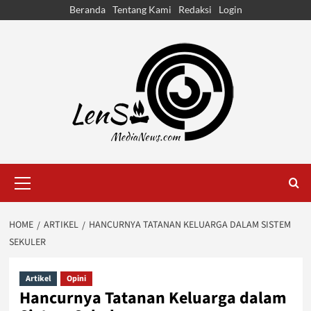
Skip
Beranda
Tentang Kami
Redaksi
Login
to
content
Primary
Menu
HOME
ARTIKEL
HANCURNYA TATANAN KELUARGA DALAM SISTEM
SEKULER
Artikel
Opini
Hancurnya Tatanan Keluarga dalam