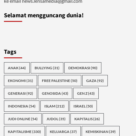
ke email news.lensamedia@gmail.com
Selamat mengguncang dunia!
Tags
ANAK
(44)
BULLYING
(31)
DEMOKRASI
(90)
EKONOMI
(31)
FREE PALESTINE
(50)
GAZA
(92)
GENERASI
(92)
GENOSIDA
(43)
GEN Z
(43)
INDONESIA
(54)
ISLAM
(212)
ISRAEL
(50)
JUDI ONLINE
(54)
JUDOL
(35)
KAPITALIS
(26)
KAPITALISME
(330)
KELUARGA
(37)
KEMISKINAN
(39)