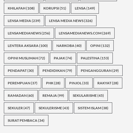
KHILAFAH
(108)
KORUPSI
(51)
LENSA
(149)
LENSA MEDIA
(239)
LENSA MEDIA NEWS
(326)
LENSAMEDIANEWS
(256)
LENSAMEDIANEWS.COM
(269)
LENTERA AKSARA
(100)
NARKOBA
(40)
OPINI
(132)
OPINI MUSLIMAH
(72)
PAJAK
(74)
PALESTINA
(153)
PENDAPAT
(30)
PENDIDIKAN
(79)
PENGANGGURAN
(29)
PEREMPUAN
(37)
PHK
(28)
PINJOL
(33)
RAKYAT
(28)
RAMADAN
(60)
REMAJA
(99)
SEKULARISME
(45)
SEKULER
(47)
SEKULERISME
(43)
SISTEM ISLAM
(38)
SURAT PEMBACA
(34)