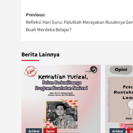
Post
Previous:
Refleksi Hari Guru: Patutkah Merayakan Rusaknya Gen
navigation
Buah Merdeka Belajar?
Berita Lainnya
Artikel
Opini
Artikel
O