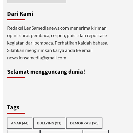
Dari Kami
Redaksi LenSamedianews.com menerima kiriman
opini, surat pembaca, cerpen, puisi, dan reportase
kegiatan dari pembaca. Perhatikan kaidah bahasa.
Silahkan mengirimkan karya anda ke email
news.lensamedia@gmail.com
Selamat mengguncang dunia!
Tags
ANAK
(44)
BULLYING
(31)
DEMOKRASI
(90)