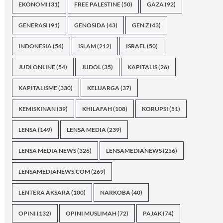
EKONOMI
(31)
FREE PALESTINE
(50)
GAZA
(92)
GENERASI
(91)
GENOSIDA
(43)
GEN Z
(43)
INDONESIA
(54)
ISLAM
(212)
ISRAEL
(50)
JUDI ONLINE
(54)
JUDOL
(35)
KAPITALIS
(26)
KAPITALISME
(330)
KELUARGA
(37)
KEMISKINAN
(39)
KHILAFAH
(108)
KORUPSI
(51)
LENSA
(149)
LENSA MEDIA
(239)
LENSA MEDIA NEWS
(326)
LENSAMEDIANEWS
(256)
LENSAMEDIANEWS.COM
(269)
LENTERA AKSARA
(100)
NARKOBA
(40)
OPINI
(132)
OPINI MUSLIMAH
(72)
PAJAK
(74)