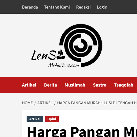
Skip
Beranda
Tentang Kami
Redaksi
Login
to
content
Artikel
Berita
Muslimah
Sastra
Tsaqofah
HOME
ARTIKEL
HARGA PANGAN MURAH: ILUSI DI TENGAH 
Artikel
Opini
Harga Pangan Mu