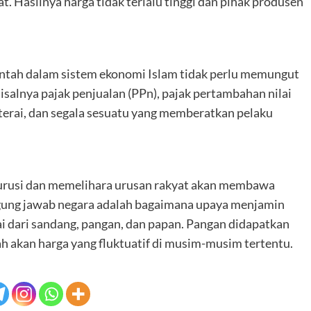
 Hasilnya harga tidak terlalu tinggi dan pihak produsen
rintah dalam sistem ekonomi Islam tidak perlu memungut
salnya pajak penjualan (PPn), pajak pertambahan nilai
materai, dan segala sesuatu yang memberatkan pelaku
ngurusi dan memelihara urusan rakyat akan membawa
ggung jawab negara adalah bagaimana upaya menjamin
 dari sandang, pangan, dan papan. Pangan didapatkan
ah akan harga yang fluktuatif di musim-musim tertentu.