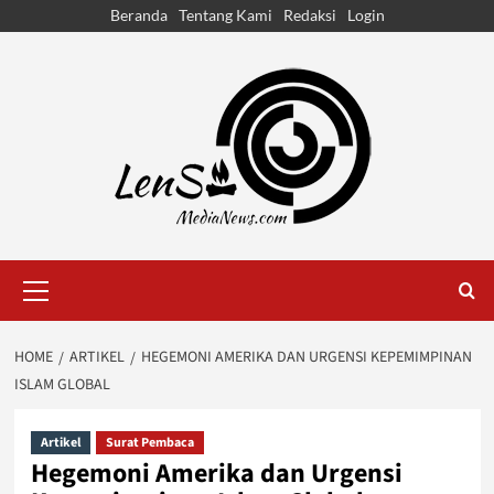
Skip
Beranda
Tentang Kami
Redaksi
Login
to
content
Primary
Menu
HOME
ARTIKEL
HEGEMONI AMERIKA DAN URGENSI KEPEMIMPINAN
ISLAM GLOBAL
Artikel
Surat Pembaca
Hegemoni Amerika dan Urgensi