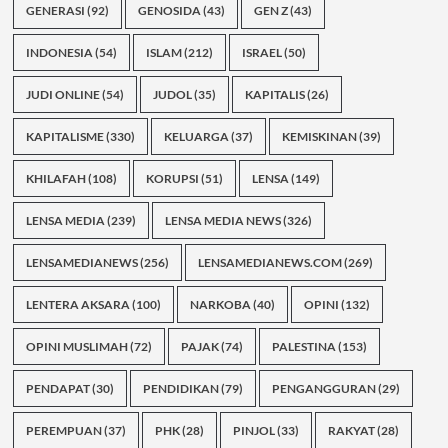
GENERASI
(92)
GENOSIDA
(43)
GEN Z
(43)
INDONESIA
(54)
ISLAM
(212)
ISRAEL
(50)
JUDI ONLINE
(54)
JUDOL
(35)
KAPITALIS
(26)
KAPITALISME
(330)
KELUARGA
(37)
KEMISKINAN
(39)
KHILAFAH
(108)
KORUPSI
(51)
LENSA
(149)
LENSA MEDIA
(239)
LENSA MEDIA NEWS
(326)
LENSAMEDIANEWS
(256)
LENSAMEDIANEWS.COM
(269)
LENTERA AKSARA
(100)
NARKOBA
(40)
OPINI
(132)
OPINI MUSLIMAH
(72)
PAJAK
(74)
PALESTINA
(153)
PENDAPAT
(30)
PENDIDIKAN
(79)
PENGANGGURAN
(29)
PEREMPUAN
(37)
PHK
(28)
PINJOL
(33)
RAKYAT
(28)