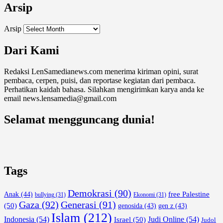
Arsip
Arsip
Dari Kami
Redaksi LenSamedianews.com menerima kiriman opini, surat
pembaca, cerpen, puisi, dan reportase kegiatan dari pembaca.
Perhatikan kaidah bahasa. Silahkan mengirimkan karya anda ke
email news.lensamedia@gmail.com
Selamat mengguncang dunia!
Tags
Demokrasi
(90)
free Palestine
Anak
(44)
bullying
(31)
Ekonomi
(31)
Gaza
(92)
Generasi
(91)
(50)
genosida
(43)
gen z
(43)
Islam
(212)
Indonesia
(54)
Israel
(50)
Judi Online
(54)
Judol