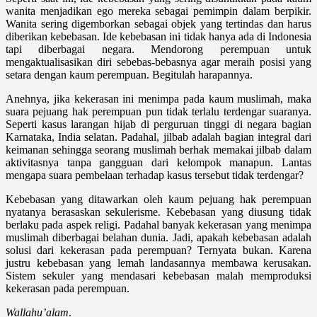
wanita menjadikan ego mereka sebagai pemimpin dalam berpikir.
Wanita sering digemborkan sebagai objek yang tertindas dan harus
diberikan kebebasan. Ide kebebasan ini tidak hanya ada di Indonesia
tapi diberbagai negara. Mendorong perempuan untuk
mengaktualisasikan diri sebebas-bebasnya agar meraih posisi yang
setara dengan kaum perempuan. Begitulah harapannya.
Anehnya, jika kekerasan ini menimpa pada kaum muslimah, maka
suara pejuang hak perempuan pun tidak terlalu terdengar suaranya.
Seperti kasus larangan hijab di perguruan tinggi di negara bagian
Karnataka, India selatan. Padahal, jilbab adalah bagian integral dari
keimanan sehingga seorang muslimah berhak memakai jilbab dalam
aktivitasnya tanpa gangguan dari kelompok manapun. Lantas
mengapa suara pembelaan terhadap kasus tersebut tidak terdengar?
Kebebasan yang ditawarkan oleh kaum pejuang hak perempuan
nyatanya berasaskan sekulerisme. Kebebasan yang diusung tidak
berlaku pada aspek religi. Padahal banyak kekerasan yang menimpa
muslimah diberbagai belahan dunia. Jadi, apakah kebebasan adalah
solusi dari kekerasan pada perempuan? Ternyata bukan. Karena
justru kebebasan yang lemah landasannya membawa kerusakan.
Sistem sekuler yang mendasari kebebasan malah memproduksi
kekerasan pada perempuan.
Wallahu’alam
.