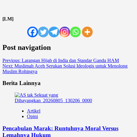
[LM]
Post navigation
Previous:
Larangan Hijab di India dan Standar Ganda HAM
Next:
Muslimah Aceh Serukan Solusi Ideologis untuk Menolong
Muslim Rohingya
Berita Lainnya
Artikel
Opini
Pencabulan Marak: Runtuhnya Moral Versus
Lemahnya Hukum