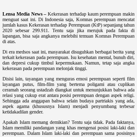
Lensa Media News –
Kekerasan terhadap kaum perempuan makin
menguat saat ini. Di Indonesia saja, Komnas perempuan mencatat
jumlah kasus Kekerasan terhadap Perempuan (KtP) sepanjang tahun
2020 sebesar 299.911. Tentu saja jika merujuk pada fakta di
lapangan, bisa saja angkanya melebihi temuan Komnas Perempuan
di atas.
Di era medsos saat ini, masyarakat disuguhkan berbagai berita yang
terkait kekerasan pada perempuan. Isu kesehatan mental, bunuh diri,
dan depresi cukup timbul kepermukaan. Namun, tetap saja angka
kekerasan pada perempuan melonjak tinggi.
Disisi lain, tayangan yang menguras emosi perempuan seperti film
layangan putus, film-film yang bertema poligami atau cuplikan
ceramah seorang ustadzah diangkat untuk menunjukkan bahwa ada
relasi yang cukup erat antara posisi perempuan dengan aspek religi.
Sehingga ada anggapan bahwa selain budaya partriakis yang ada,
aspek agama (khususnya Islam) menjadi penyumbang terbesar
ketidakadilan gender.
Apakah Islam memang demikian? Tentu saja tidak. Pada faktanya,
Islam memiliki pandangan yang khas mengenai posisi laki-laki dan
perempuan. Dalam Islam laki-laki dan perempuan sama posisinya