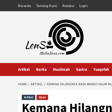
Skip
Beranda
Tentang Kami
Redaksi
Login
to
content
Artikel
Berita
Muslimah
Sastra
Tsaqofah
HOME
ARTIKEL
KEMANA HILANGNYA RASA MARAH KAUM MU
Artikel
Opini
Kemana Hilangn