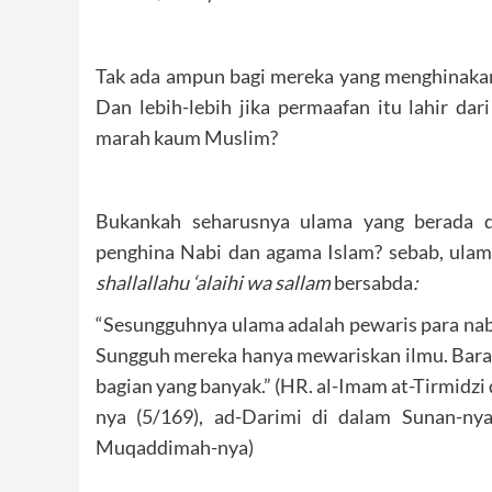
Tak ada ampun bagi mereka yang menghinakan 
Dan lebih-lebih jika permaafan itu lahir da
marah kaum Muslim?
Bukankah seharusnya ulama yang berada d
penghina Nabi dan agama Islam? sebab, ulam
shallallahu ‘alaihi wa sallam
bersabda
:
“Sesungguhnya ulama adalah pewaris para nabi
Sungguh mereka hanya mewariskan ilmu. Baran
bagian yang banyak.” (HR. al-Imam at-Tirmidz
nya (5/169), ad-Darimi di dalam Sunan-ny
Muqaddimah-nya)