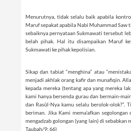
Menurutnya, tidak selalu baik apabila kontro
Maruf sepakat apabila Nabi Muhammad Saw tid
sebaiknya pernyataan Sukmawati tersebut lebi
belah pihak. Hal itu disampaikan Maruf k
Sukmawati ke pihak kepolisian.
Sikap dan tabiat “menghina” atau “menistak
menjadi akhlak orang kafir dan munafiqin. Al
kepada mereka (tentang apa yang mereka la
kami hanya bersenda gurau dan bermain-main 
dan Rasûl-Nya kamu selalu berolok-olok?”. 
beriman. Jika Kami mema’afkan segolongan d
mengadzab golongan (yang lain) di sebabkan m
Taubah/9: 66)