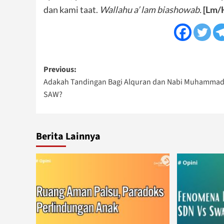
dan kami taat.
Wallahu a’ lam biashowab.
[Lm/
Post
Previous:
Adakah Tandingan Bagi Alquran dan Nabi Muhamma
navigation
SAW?
Berita Lainnya