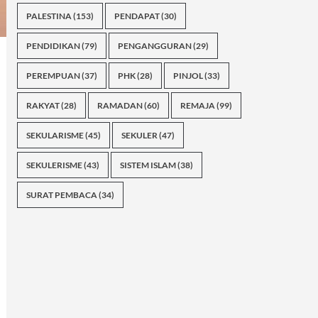
PALESTINA
(153)
PENDAPAT
(30)
PENDIDIKAN
(79)
PENGANGGURAN
(29)
PEREMPUAN
(37)
PHK
(28)
PINJOL
(33)
RAKYAT
(28)
RAMADAN
(60)
REMAJA
(99)
SEKULARISME
(45)
SEKULER
(47)
SEKULERISME
(43)
SISTEM ISLAM
(38)
SURAT PEMBACA
(34)