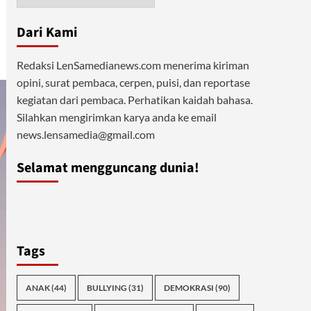
Dari Kami
Redaksi LenSamedianews.com menerima kiriman
opini, surat pembaca, cerpen, puisi, dan reportase
kegiatan dari pembaca. Perhatikan kaidah bahasa.
Silahkan mengirimkan karya anda ke email
news.lensamedia@gmail.com
Selamat mengguncang dunia!
Tags
ANAK
(44)
BULLYING
(31)
DEMOKRASI
(90)