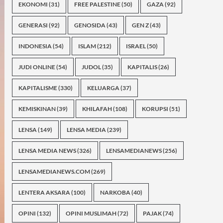
EKONOMI
(31)
FREE PALESTINE
(50)
GAZA
(92)
GENERASI
(92)
GENOSIDA
(43)
GEN Z
(43)
INDONESIA
(54)
ISLAM
(212)
ISRAEL
(50)
JUDI ONLINE
(54)
JUDOL
(35)
KAPITALIS
(26)
KAPITALISME
(330)
KELUARGA
(37)
KEMISKINAN
(39)
KHILAFAH
(108)
KORUPSI
(51)
LENSA
(149)
LENSA MEDIA
(239)
LENSA MEDIA NEWS
(326)
LENSAMEDIANEWS
(256)
LENSAMEDIANEWS.COM
(269)
LENTERA AKSARA
(100)
NARKOBA
(40)
OPINI
(132)
OPINI MUSLIMAH
(72)
PAJAK
(74)