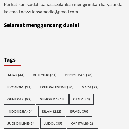
Perhatikan kaidah bahasa. Silahkan mengirimkan karya anda
ke email news.lensamedia@gmail.com
Selamat mengguncang dunia!
Tags
ANAK
(44)
BULLYING
(31)
DEMOKRASI
(90)
EKONOMI
(31)
FREE PALESTINE
(50)
GAZA
(92)
GENERASI
(92)
GENOSIDA
(43)
GEN Z
(43)
INDONESIA
(54)
ISLAM
(212)
ISRAEL
(50)
JUDI ONLINE
(54)
JUDOL
(35)
KAPITALIS
(26)