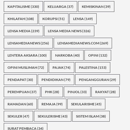
KAPITALISME
(330)
KELUARGA
(37)
KEMISKINAN
(39)
KHILAFAH
(108)
KORUPSI
(51)
LENSA
(149)
LENSA MEDIA
(239)
LENSA MEDIA NEWS
(326)
LENSAMEDIANEWS
(256)
LENSAMEDIANEWS.COM
(269)
LENTERA AKSARA
(100)
NARKOBA
(40)
OPINI
(132)
OPINI MUSLIMAH
(72)
PAJAK
(74)
PALESTINA
(153)
PENDAPAT
(30)
PENDIDIKAN
(79)
PENGANGGURAN
(29)
PEREMPUAN
(37)
PHK
(28)
PINJOL
(33)
RAKYAT
(28)
RAMADAN
(60)
REMAJA
(99)
SEKULARISME
(45)
SEKULER
(47)
SEKULERISME
(43)
SISTEM ISLAM
(38)
SURAT PEMBACA
(34)