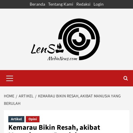
Skip
Beranda
Tentang Kami
Redaksi
Login
to
content
Primary
Menu
HOME
ARTIKEL
KEMARAU BIKIN RESAH, AKIBAT MANUSIA YANG
BERULAH
Artikel
Opini
Kemarau Bikin Resah, akibat