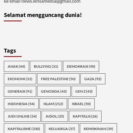
ke email news.lensamedia@gmail.com
Selamat mengguncang dunia!
Tags
ANAK
(44)
BULLYING
(31)
DEMOKRASI
(90)
EKONOMI
(31)
FREE PALESTINE
(50)
GAZA
(92)
GENERASI
(91)
GENOSIDA
(43)
GEN Z
(43)
INDONESIA
(54)
ISLAM
(212)
ISRAEL
(50)
JUDI ONLINE
(54)
JUDOL
(35)
KAPITALIS
(26)
KAPITALISME
(330)
KELUARGA
(37)
KEMISKINAN
(39)