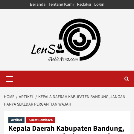
Skip
Beranda
Tentang Kami
Redaksi
Login
to
content
Primary
Menu
HOME
ARTIKEL
KEPALA DAERAH KABUPATEN BANDUNG, JANGAN
HANYA SEKEDAR PERGANTIAN WAJAH
Artikel
Surat Pembaca
Kepala Daerah Kabupaten Bandung,