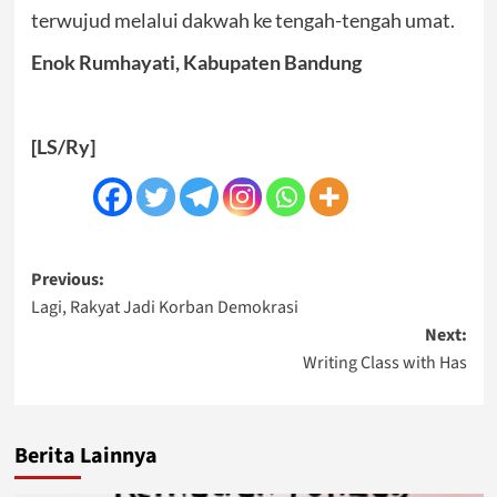
terwujud melalui dakwah ke tengah-tengah umat.
Enok Rumhayati, Kabupaten Bandung
[LS/Ry]
Post
Previous:
Lagi, Rakyat Jadi Korban Demokrasi
navigation
Next:
Writing Class with Has
Berita Lainnya