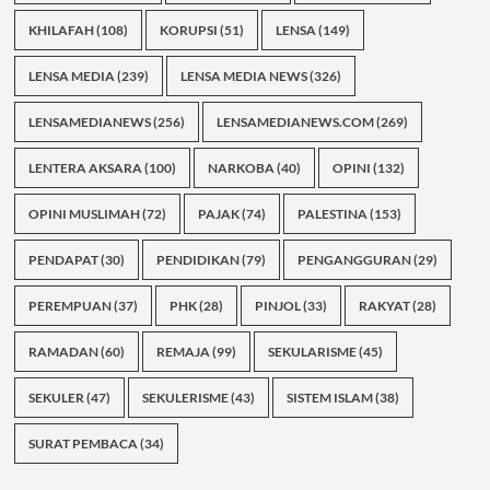
KHILAFAH
(108)
KORUPSI
(51)
LENSA
(149)
LENSA MEDIA
(239)
LENSA MEDIA NEWS
(326)
LENSAMEDIANEWS
(256)
LENSAMEDIANEWS.COM
(269)
LENTERA AKSARA
(100)
NARKOBA
(40)
OPINI
(132)
OPINI MUSLIMAH
(72)
PAJAK
(74)
PALESTINA
(153)
PENDAPAT
(30)
PENDIDIKAN
(79)
PENGANGGURAN
(29)
PEREMPUAN
(37)
PHK
(28)
PINJOL
(33)
RAKYAT
(28)
RAMADAN
(60)
REMAJA
(99)
SEKULARISME
(45)
SEKULER
(47)
SEKULERISME
(43)
SISTEM ISLAM
(38)
SURAT PEMBACA
(34)