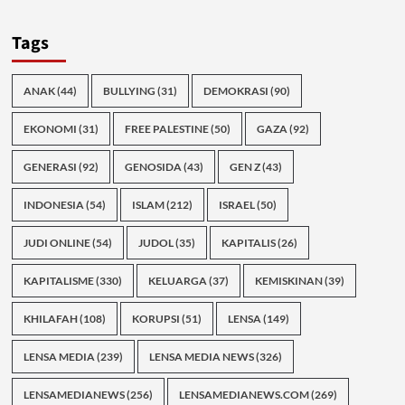
Tags
ANAK
(44)
BULLYING
(31)
DEMOKRASI
(90)
EKONOMI
(31)
FREE PALESTINE
(50)
GAZA
(92)
GENERASI
(92)
GENOSIDA
(43)
GEN Z
(43)
INDONESIA
(54)
ISLAM
(212)
ISRAEL
(50)
JUDI ONLINE
(54)
JUDOL
(35)
KAPITALIS
(26)
KAPITALISME
(330)
KELUARGA
(37)
KEMISKINAN
(39)
KHILAFAH
(108)
KORUPSI
(51)
LENSA
(149)
LENSA MEDIA
(239)
LENSA MEDIA NEWS
(326)
LENSAMEDIANEWS
(256)
LENSAMEDIANEWS.COM
(269)