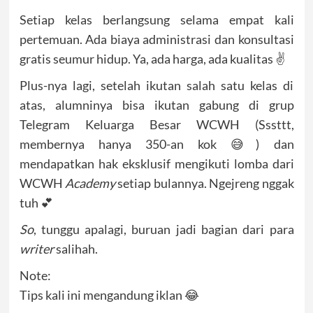
Setiap kelas berlangsung selama empat kali
pertemuan. Ada biaya administrasi dan konsultasi
gratis seumur hidup. Ya, ada harga, ada kualitas ✌
Plus-nya lagi, setelah ikutan salah satu kelas di
atas, alumninya bisa ikutan gabung di grup
Telegram Keluarga Besar WCWH (Sssttt,
membernya hanya 350-an kok 😅) dan
mendapatkan hak eksklusif mengikuti lomba dari
WCWH
Academy
setiap bulannya. Ngejreng nggak
tuh 💕
So
, tunggu apalagi, buruan jadi bagian dari para
writer
salihah.
Note:
Tips kali ini mengandung iklan 😂