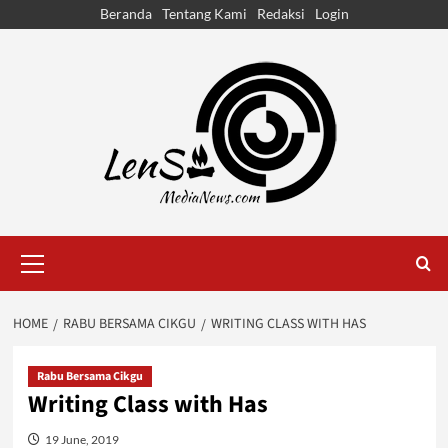
Skip
Beranda
Tentang Kami
Redaksi
Login
to
content
Primary
Menu
HOME
RABU BERSAMA CIKGU
WRITING CLASS WITH HAS
Rabu Bersama Cikgu
Writing Class with Has
19 June, 2019