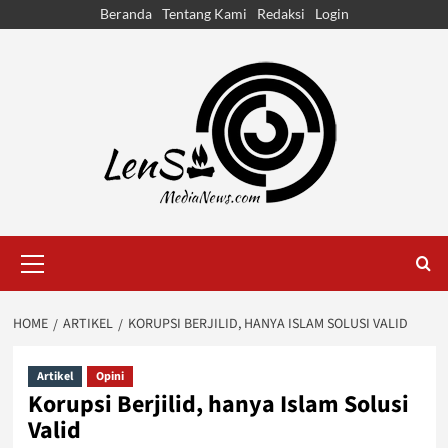
Skip
Beranda
Tentang Kami
Redaksi
Login
to
content
Primary
Menu
HOME
ARTIKEL
KORUPSI BERJILID, HANYA ISLAM SOLUSI VALID
Artikel
Opini
Korupsi Berjilid, hanya Islam Solusi
Valid