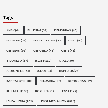
Tags
ANAK
(44)
BULLYING
(31)
DEMOKRASI
(90)
EKONOMI
(31)
FREE PALESTINE
(50)
GAZA
(92)
GENERASI
(91)
GENOSIDA
(43)
GEN Z
(43)
INDONESIA
(54)
ISLAM
(212)
ISRAEL
(50)
JUDI ONLINE
(54)
JUDOL
(35)
KAPITALIS
(26)
KAPITALISME
(330)
KELUARGA
(37)
KEMISKINAN
(39)
KHILAFAH
(108)
KORUPSI
(51)
LENSA
(149)
LENSA MEDIA
(239)
LENSA MEDIA NEWS
(326)