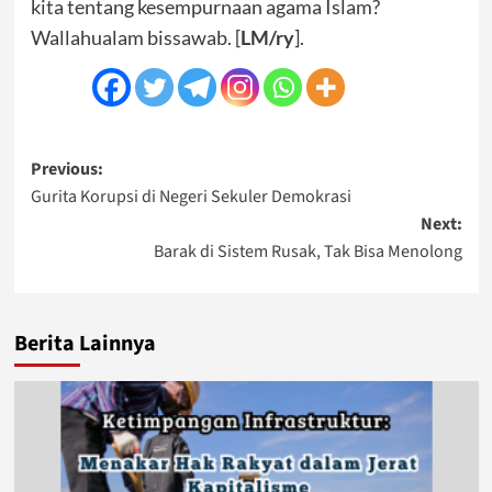
kita tentang kesempurnaan agama Islam?
Wallahualam bissawab. [
LM/ry
].
Post
Previous:
Gurita Korupsi di Negeri Sekuler Demokrasi
navigation
Next:
Barak di Sistem Rusak, Tak Bisa Menolong
Berita Lainnya