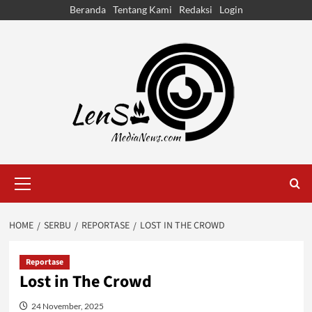
Skip
Beranda
Tentang Kami
Redaksi
Login
to
content
Primary
Menu
HOME
SERBU
REPORTASE
LOST IN THE CROWD
Reportase
Lost in The Crowd
24 November, 2025