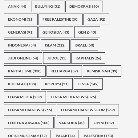
ANAK
(44)
BULLYING
(31)
DEMOKRASI
(90)
EKONOMI
(31)
FREE PALESTINE
(50)
GAZA
(92)
GENERASI
(91)
GENOSIDA
(43)
GEN Z
(43)
INDONESIA
(54)
ISLAM
(212)
ISRAEL
(50)
JUDI ONLINE
(54)
JUDOL
(35)
KAPITALIS
(26)
KAPITALISME
(330)
KELUARGA
(37)
KEMISKINAN
(39)
KHILAFAH
(108)
KORUPSI
(51)
LENSA
(149)
LENSA MEDIA
(239)
LENSA MEDIA NEWS
(326)
LENSAMEDIANEWS
(256)
LENSAMEDIANEWS.COM
(269)
LENTERA AKSARA
(100)
NARKOBA
(40)
OPINI
(132)
OPINI MUSLIMAH
(72)
PAJAK
(74)
PALESTINA
(153)