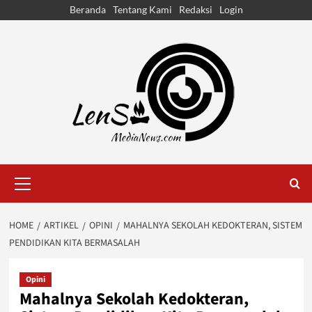
Skip
Beranda
Tentang Kami
Redaksi
Login
to
content
Primary
Menu
HOME
ARTIKEL
OPINI
MAHALNYA SEKOLAH KEDOKTERAN, SISTEM
PENDIDIKAN KITA BERMASALAH
Opini
Mahalnya Sekolah Kedokteran,