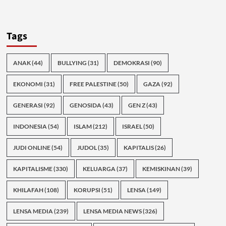
Tags
ANAK
(44)
BULLYING
(31)
DEMOKRASI
(90)
EKONOMI
(31)
FREE PALESTINE
(50)
GAZA
(92)
GENERASI
(92)
GENOSIDA
(43)
GEN Z
(43)
INDONESIA
(54)
ISLAM
(212)
ISRAEL
(50)
JUDI ONLINE
(54)
JUDOL
(35)
KAPITALIS
(26)
KAPITALISME
(330)
KELUARGA
(37)
KEMISKINAN
(39)
KHILAFAH
(108)
KORUPSI
(51)
LENSA
(149)
LENSA MEDIA
(239)
LENSA MEDIA NEWS
(326)