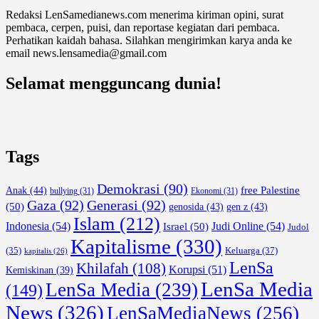
Redaksi LenSamedianews.com menerima kiriman opini, surat
pembaca, cerpen, puisi, dan reportase kegiatan dari pembaca.
Perhatikan kaidah bahasa. Silahkan mengirimkan karya anda ke
email news.lensamedia@gmail.com
Selamat mengguncang dunia!
Tags
Demokrasi
(90)
free Palestine
Anak
(44)
bullying
(31)
Ekonomi
(31)
Gaza
(92)
Generasi
(92)
(50)
genosida
(43)
gen z
(43)
Islam
(212)
Indonesia
(54)
Israel
(50)
Judi Online
(54)
Judol
Kapitalisme
(330)
Keluarga
(37)
(35)
kapitalis
(26)
LenSa
Khilafah
(108)
Korupsi
(51)
Kemiskinan
(39)
LenSa Media
LenSa Media
(239)
(149)
News
(326)
LenSaMediaNews
(256)