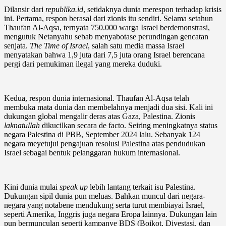
Dilansir dari
republika.id
, setidaknya dunia merespon terhadap krisis
ini. Pertama, respon berasal dari zionis itu sendiri. Selama setahun
Thaufan Al-Aqsa, ternyata 750.000 warga Israel berdemonstrasi,
mengutuk Netanyahu sebab menyabotase perundingan gencatan
senjata.
The Time of Israel
, salah satu media massa Israel
menyatakan bahwa 1,9 juta dari 7,5 juta orang Israel berencana
pergi dari pemukiman ilegal yang mereka duduki.
Kedua, respon dunia internasional. Thaufan Al-Aqsa telah
membuka mata dunia dan membelahnya menjadi dua sisi. Kali ini
dukungan global mengalir deras atas Gaza, Palestina. Zionis
laknatullah
dikucilkan secara de facto. Seiring meningkatnya status
negara Palestina di PBB, September 2024 lalu. Sebanyak 124
negara meyetujui pengajuan resolusi Palestina atas pendudukan
Israel sebagai bentuk pelanggaran hukum internasional.
Kini dunia mulai
speak up
lebih lantang terkait isu Palestina.
Dukungan sipil dunia pun meluas. Bahkan muncul dari negara-
negara yang notabene mendukung serta turut membiayai Israel,
seperti Amerika, Inggris juga negara Eropa lainnya. Dukungan lain
pun bermunculan seperti kampanye BDS (Boikot, Divestasi, dan