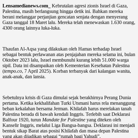
Lensamedianews.com_
Kebrutalan agresi zionis Israel di Gaza,
Palestina, masih berlangsung hingga detik ini. Bahkan mereka
berani melanggar perjanjian gencatan senjata dengan menyerang
Gaza tanggal 18 Maret lalu. Mereka telah menewaskan 1.630 orang,
4300 orang lainnya luka-luka.
Thaufan Al-Aqsa yang dilakukan oleh Hamas terhadap Israel
sebagai bentuk perlawanan atas penjajahan mereka selama ini, bulan
Oktober 2023 lalu, Israel membunuhi kurang lebih 51.000 warga
sipil. Data ini disampaikan oleh Kementerian Kesehatan Palestina
(
tempo.co
, 7 April 2025). Korban terbanyak dari kalangan wanita,
anak-anak, dan lansia.
Sebetulnya krisis di Gaza dimulai sejak berakhirnya Perang Dunia
pertama. Ketika kekhalifahan Turki Utsmani harus rela menanggung
beban kekalahan bersama Jerman. Khilafah harus merelakan tanah
Palestina berada di bawah kendali Inggris. Terlebih saat Deklarasi
Balfour 1920, turun
Mandate for Palestine
yang diteken oleh
Kanselir Inggris, melalui Liga Bangsa-bangsa. Deklarasi ini menjadi
bentuk sikap Barat atas posisi Khilafah dan masa depan Palestina
yang akan dijadikan sebagai “rumah bagi Yahudi”.