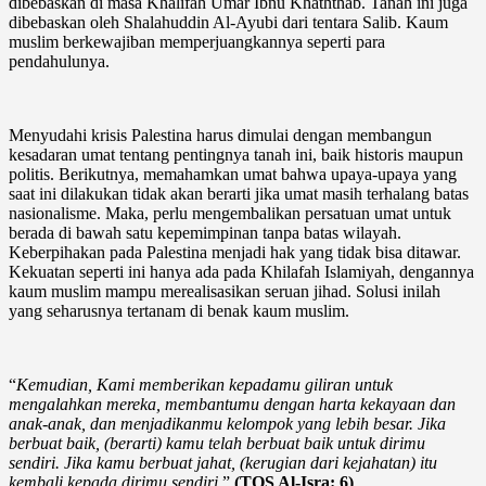
dibebaskan di masa Khalifah Umar Ibnu Khaththab. Tanah ini juga
dibebaskan oleh Shalahuddin Al-Ayubi dari tentara Salib. Kaum
muslim berkewajiban memperjuangkannya seperti para
pendahulunya.
Menyudahi krisis Palestina harus dimulai dengan membangun
kesadaran umat tentang pentingnya tanah ini, baik historis maupun
politis. Berikutnya, memahamkan umat bahwa upaya-upaya yang
saat ini dilakukan tidak akan berarti jika umat masih terhalang batas
nasionalisme. Maka, perlu mengembalikan persatuan umat untuk
berada di bawah satu kepemimpinan tanpa batas wilayah.
Keberpihakan pada Palestina menjadi hak yang tidak bisa ditawar.
Kekuatan seperti ini hanya ada pada Khilafah Islamiyah, dengannya
kaum muslim mampu merealisasikan seruan jihad. Solusi inilah
yang seharusnya tertanam di benak kaum muslim.
“
Kemudian, Kami memberikan kepadamu giliran untuk
mengalahkan mereka, membantumu dengan harta kekayaan dan
anak-anak, dan menjadikanmu kelompok yang lebih besar. Jika
berbuat baik, (berarti) kamu telah berbuat baik untuk dirimu
sendiri. Jika kamu berbuat jahat, (kerugian dari kejahatan) itu
kembali kepada dirimu sendiri.
”
(TQS Al-Isra: 6)