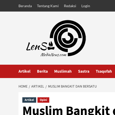
Skip
Beranda
Tentang Kami
Redaksi
Login
to
content
Artikel
Berita
Muslimah
Sastra
Tsaqofah
HOME
ARTIKEL
MUSLIM BANGKIT DAN BERSATU
Artikel
Opini
Muslim Bangkit 