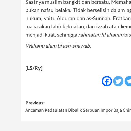
Saatnya muslim bangkit dan bersatu. Memah
bukan nafsu belaka. Tidak berselisih dalam 
hukum, yaitu Alquran dan as-Sunnah. Eratkan 
maka akan lahir kekuatan, dan izzah atau kem
menjadi kuat, sehingga
rahmatan lil’allamin
bis
Wallahu alam bi ash-shawab
.
[LS/Ry]
Post
Previous:
Ancaman Kedaulatan Dibalik Serbuan Impor Baja Chi
navigation