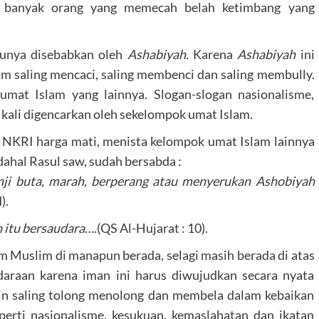
h banyak orang yang memecah belah ketimbang yang
tunya disebabkan oleh
Ashabiyah.
Karena
Ashabiyah
ini
 saling mencaci, saling membenci dan saling membully.
mat Islam yang lainnya. Slogan-slogan nasionalisme,
 kali digencarkan oleh sekelompok umat Islam.
n NKRI harga mati, menista kelompok umat Islam lainnya
ahal Rasul saw, sudah bersabda :
nji buta, marah, berperang atau menyerukan Ashobiyah
).
itu bersaudara
….(QS Al-Hujarat : 10).
um Muslim di manapun berada, selagi masih berada di atas
daraan karena iman ini harus diwujudkan secara nyata
ain saling tolong menolong dan membela dalam kebaikan
eperti nasionalisme, kesukuan, kemaslahatan dan ikatan