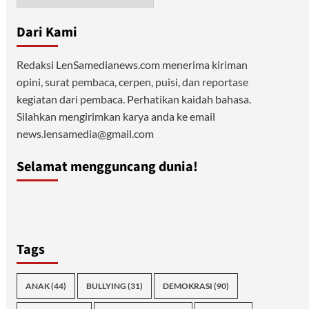
Dari Kami
Redaksi LenSamedianews.com menerima kiriman
opini, surat pembaca, cerpen, puisi, dan reportase
kegiatan dari pembaca. Perhatikan kaidah bahasa.
Silahkan mengirimkan karya anda ke email
news.lensamedia@gmail.com
Selamat mengguncang dunia!
Tags
ANAK
(44)
BULLYING
(31)
DEMOKRASI
(90)