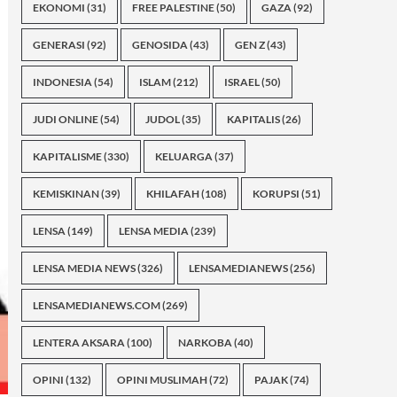
EKONOMI
(31)
FREE PALESTINE
(50)
GAZA
(92)
GENERASI
(92)
GENOSIDA
(43)
GEN Z
(43)
INDONESIA
(54)
ISLAM
(212)
ISRAEL
(50)
JUDI ONLINE
(54)
JUDOL
(35)
KAPITALIS
(26)
KAPITALISME
(330)
KELUARGA
(37)
KEMISKINAN
(39)
KHILAFAH
(108)
KORUPSI
(51)
LENSA
(149)
LENSA MEDIA
(239)
LENSA MEDIA NEWS
(326)
LENSAMEDIANEWS
(256)
LENSAMEDIANEWS.COM
(269)
LENTERA AKSARA
(100)
NARKOBA
(40)
OPINI
(132)
OPINI MUSLIMAH
(72)
PAJAK
(74)