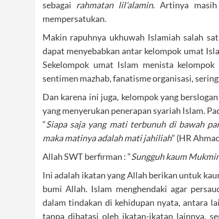
sebagai
rahmatan lil’alamin
. Artinya masi
mempersatukan.
Makin rapuhnya ukhuwah Islamiah salah sa
dapat menyebabkan antar kelompok umat Islam
Sekelompok umat Islam menista kelompok u
sentimen mazhab, fanatisme organisasi, sering
Dan karena ini juga, kelompok yang bersloga
yang menyerukan penerapan syariah Islam. Pad
“
Siapa saja yang mati terbunuh di bawah pa
maka matinya adalah mati jahiliah
” (HR Ahmad
Allah SWT berfirman : “
Sungguh kaum Mukmin 
Ini adalah ikatan yang Allah berikan untuk ka
bumi Allah. Islam menghendaki agar persau
dalam tindakan di kehidupan nyata, antara l
tanpa dibatasi oleh ikatan-ikatan lainnya, s