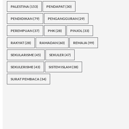
PALESTINA
(153)
PENDAPAT
(30)
PENDIDIKAN
(79)
PENGANGGURAN
(29)
PEREMPUAN
(37)
PHK
(28)
PINJOL
(33)
RAKYAT
(28)
RAMADAN
(60)
REMAJA
(99)
SEKULARISME
(45)
SEKULER
(47)
SEKULERISME
(43)
SISTEM ISLAM
(38)
SURAT PEMBACA
(34)