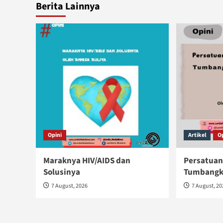
Berita Lainnya
Opini
Artikel
O
Maraknya HIV/AIDS dan
Persatuan
Solusinya
Tumbangka
7 August, 2026
7 August, 2