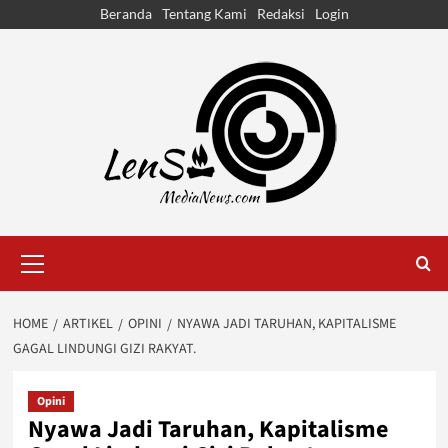
Skip
Beranda
Tentang Kami
Redaksi
Login
to
content
Primary
Menu
HOME
ARTIKEL
OPINI
NYAWA JADI TARUHAN, KAPITALISME
GAGAL LINDUNGI GIZI RAKYAT.
Opini
Nyawa Jadi Taruhan, Kapitalisme