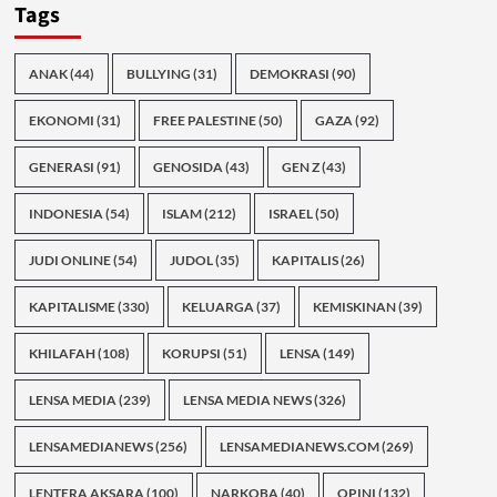
Tags
ANAK
(44)
BULLYING
(31)
DEMOKRASI
(90)
EKONOMI
(31)
FREE PALESTINE
(50)
GAZA
(92)
GENERASI
(91)
GENOSIDA
(43)
GEN Z
(43)
INDONESIA
(54)
ISLAM
(212)
ISRAEL
(50)
JUDI ONLINE
(54)
JUDOL
(35)
KAPITALIS
(26)
KAPITALISME
(330)
KELUARGA
(37)
KEMISKINAN
(39)
KHILAFAH
(108)
KORUPSI
(51)
LENSA
(149)
LENSA MEDIA
(239)
LENSA MEDIA NEWS
(326)
LENSAMEDIANEWS
(256)
LENSAMEDIANEWS.COM
(269)
LENTERA AKSARA
(100)
NARKOBA
(40)
OPINI
(132)