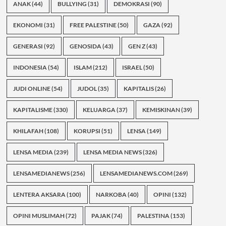
ANAK
(44)
BULLYING
(31)
DEMOKRASI
(90)
EKONOMI
(31)
FREE PALESTINE
(50)
GAZA
(92)
GENERASI
(92)
GENOSIDA
(43)
GEN Z
(43)
INDONESIA
(54)
ISLAM
(212)
ISRAEL
(50)
JUDI ONLINE
(54)
JUDOL
(35)
KAPITALIS
(26)
KAPITALISME
(330)
KELUARGA
(37)
KEMISKINAN
(39)
KHILAFAH
(108)
KORUPSI
(51)
LENSA
(149)
LENSA MEDIA
(239)
LENSA MEDIA NEWS
(326)
LENSAMEDIANEWS
(256)
LENSAMEDIANEWS.COM
(269)
LENTERA AKSARA
(100)
NARKOBA
(40)
OPINI
(132)
OPINI MUSLIMAH
(72)
PAJAK
(74)
PALESTINA
(153)