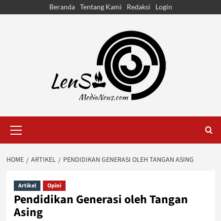
Skip
Beranda
Tentang Kami
Redaksi
Login
to
content
Primary
Menu
HOME
ARTIKEL
PENDIDIKAN GENERASI OLEH TANGAN ASING
Artikel
Opini
Pendidikan Generasi oleh Tangan
Asing