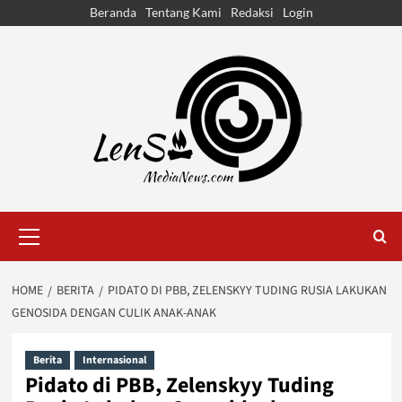
Skip
Beranda
Tentang Kami
Redaksi
Login
to
content
Primary
Menu
HOME
BERITA
PIDATO DI PBB, ZELENSKYY TUDING RUSIA LAKUKAN
GENOSIDA DENGAN CULIK ANAK-ANAK
Berita
Internasional
Pidato di PBB, Zelenskyy Tuding