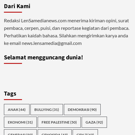
Dari Kami
Redaksi LenSamedianews.com menerima kiriman opini, surat
pembaca, cerpen, puisi, dan reportase kegiatan dari pembaca.
Perhatikan kaidah bahasa. Silahkan mengirimkan karya anda
ke email news.lensamedia@gmail.com
Selamat mengguncang dunia!
Tags
ANAK
(44)
BULLYING
(31)
DEMOKRASI
(90)
EKONOMI
(31)
FREE PALESTINE
(50)
GAZA
(92)
GENERASI
(92)
GENOSIDA
(43)
GEN Z
(43)