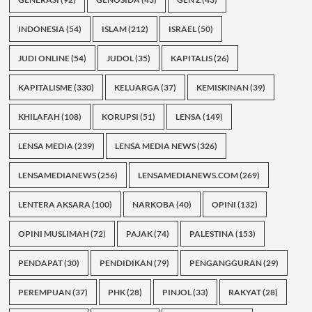
INDONESIA
(54)
ISLAM
(212)
ISRAEL
(50)
JUDI ONLINE
(54)
JUDOL
(35)
KAPITALIS
(26)
KAPITALISME
(330)
KELUARGA
(37)
KEMISKINAN
(39)
KHILAFAH
(108)
KORUPSI
(51)
LENSA
(149)
LENSA MEDIA
(239)
LENSA MEDIA NEWS
(326)
LENSAMEDIANEWS
(256)
LENSAMEDIANEWS.COM
(269)
LENTERA AKSARA
(100)
NARKOBA
(40)
OPINI
(132)
OPINI MUSLIMAH
(72)
PAJAK
(74)
PALESTINA
(153)
PENDAPAT
(30)
PENDIDIKAN
(79)
PENGANGGURAN
(29)
PEREMPUAN
(37)
PHK
(28)
PINJOL
(33)
RAKYAT
(28)