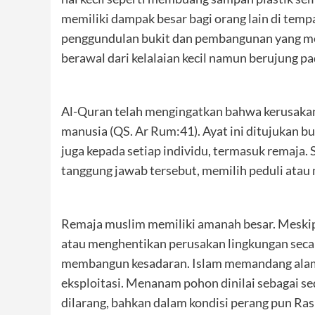
memiliki dampak besar bagi orang lain di tempa
penggundulan bukit dan pembangunan yang mem
berawal dari kelalaian kecil namun berujung p
Al-Quran telah mengingatkan bahwa kerusakan 
manusia (QS. Ar Rum:41). Ayat ini ditujukan b
juga kepada setiap individu, termasuk remaja. S
tanggung jawab tersebut, memilih peduli atau 
Remaja muslim memiliki amanah besar. Meski
atau menghentikan perusakan lingkungan secar
membangun kesadaran. Islam memandang alam s
eksploitasi. Menanam pohon dinilai sebagai s
dilarang, bahkan dalam kondisi perang pun R