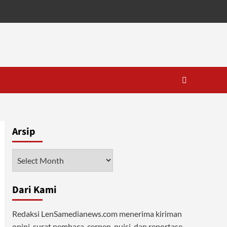
Arsip
Arsip
Dari Kami
Redaksi LenSamedianews.com menerima kiriman
opini, surat pembaca, cerpen, puisi, dan reportase