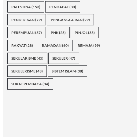
PALESTINA
(153)
PENDAPAT
(30)
PENDIDIKAN
(79)
PENGANGGURAN
(29)
PEREMPUAN
(37)
PHK
(28)
PINJOL
(33)
RAKYAT
(28)
RAMADAN
(60)
REMAJA
(99)
SEKULARISME
(45)
SEKULER
(47)
SEKULERISME
(43)
SISTEM ISLAM
(38)
SURAT PEMBACA
(34)