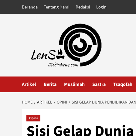
Skip
Beranda
Tentang Kami
Redaksi
Login
to
content
Artikel
Berita
Muslimah
Sastra
Tsaqofah
HOME
ARTIKEL
OPINI
SISI GELAP DUNIA PENDIDIKAN DA
Opini
Sisi Gelap Duni