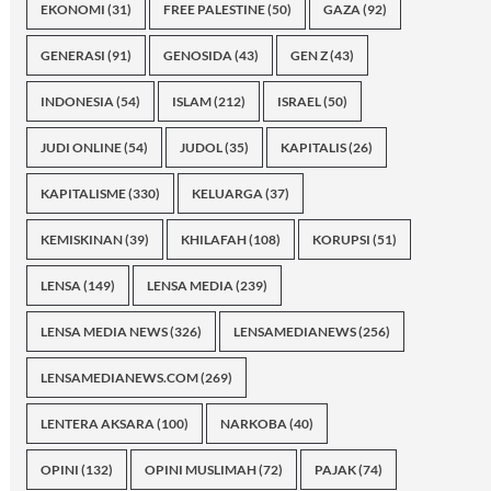
EKONOMI
(31)
FREE PALESTINE
(50)
GAZA
(92)
GENERASI
(91)
GENOSIDA
(43)
GEN Z
(43)
INDONESIA
(54)
ISLAM
(212)
ISRAEL
(50)
JUDI ONLINE
(54)
JUDOL
(35)
KAPITALIS
(26)
KAPITALISME
(330)
KELUARGA
(37)
KEMISKINAN
(39)
KHILAFAH
(108)
KORUPSI
(51)
LENSA
(149)
LENSA MEDIA
(239)
LENSA MEDIA NEWS
(326)
LENSAMEDIANEWS
(256)
LENSAMEDIANEWS.COM
(269)
LENTERA AKSARA
(100)
NARKOBA
(40)
OPINI
(132)
OPINI MUSLIMAH
(72)
PAJAK
(74)