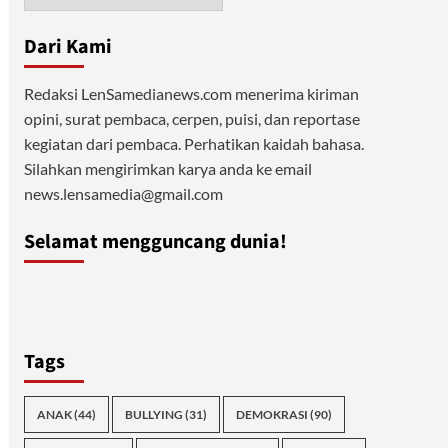
Dari Kami
Redaksi LenSamedianews.com menerima kiriman
opini, surat pembaca, cerpen, puisi, dan reportase
kegiatan dari pembaca. Perhatikan kaidah bahasa.
Silahkan mengirimkan karya anda ke email
news.lensamedia@gmail.com
Selamat mengguncang dunia!
Tags
ANAK
(44)
BULLYING
(31)
DEMOKRASI
(90)