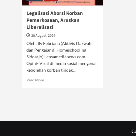
Legalisasi Aborsi Korban
Pemerkosaan, Aruskan
Liberalisasi
20 August, 2024
Oleh: IIv Febriana (Aktivis Dakwah
dan Pengajar di Homeschooling
Sidoarjo) Lensamedianews.com,
Opini- Viral di media sosial mengenai
kebolehan korban tindak...
Read
Read More
more
about
Legalisasi
Aborsi
Korban
Pemerkosaan,
Aruskan
Liberalisasi
C