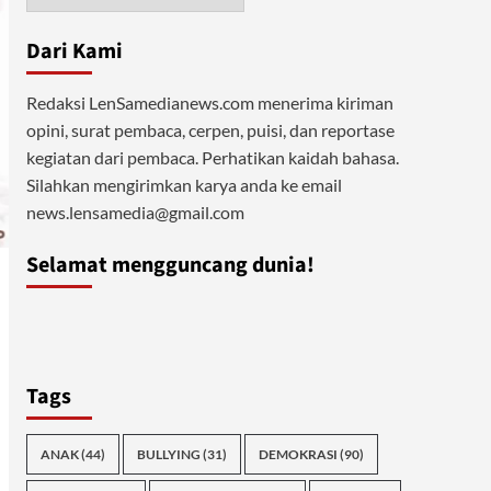
Dari Kami
Redaksi LenSamedianews.com menerima kiriman
opini, surat pembaca, cerpen, puisi, dan reportase
kegiatan dari pembaca. Perhatikan kaidah bahasa.
Silahkan mengirimkan karya anda ke email
news.lensamedia@gmail.com
Selamat mengguncang dunia!
Tags
ANAK
(44)
BULLYING
(31)
DEMOKRASI
(90)