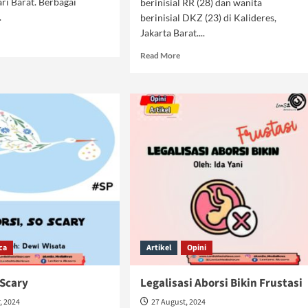
ri Barat. Berbagai
berinisial RR (28) dan wanita
.
berinisial DKZ (23) di Kalideres,
Jakarta Barat....
d
e
Read
Read More
ut
more
about
rkan
Kapitalis
i
Ciptakan
up
Manusia
Bejat
ca
Artikel
Opini
 Scary
Legalisasi Aborsi Bikin Frustasi
, 2024
27 August, 2024