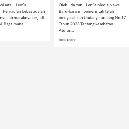
 Wisata LenSa
Oleh: Ida Yani LenSa Media News--
 Pergaulan bebas adalah
Baru-baru ini pemerintah telah
enyebab maraknya terjadi
mengesahkan Undang - undang No.17
ni. Bagaimana...
Tahun 2023 Tentang kesehatan.
Aturan...
d
e
Read
Read More
ut
more
rsi,
about
Legalisasi
ry
Aborsi
Bikin
Frustasi