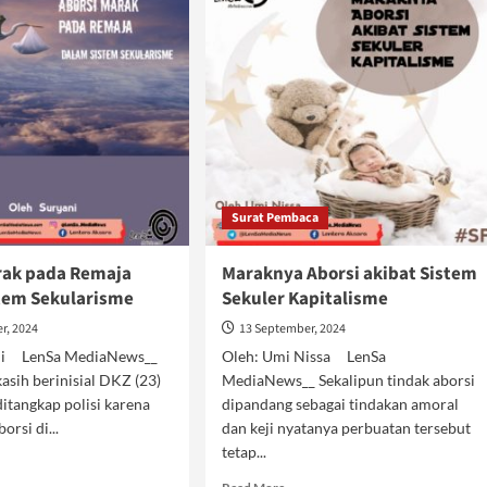
Surat Pembaca
rak pada Remaja
Maraknya Aborsi akibat Sistem
tem Sekularisme
Sekuler Kapitalisme
r, 2024
13 September, 2024
ani LenSa MediaNews__
Oleh: Umi Nissa LenSa
asih berinisial DKZ (23)
MediaNews__ Sekalipun tindak aborsi
ditangkap polisi karena
dipandang sebagai tindakan amoral
orsi di...
dan keji nyatanya perbuatan tersebut
tetap...
d
e
Read