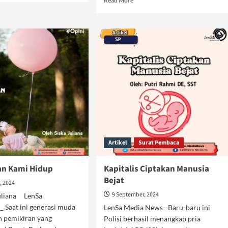
Read More
ut
more
rsi
about
ak
Maraknya
a
Aborsi
aja
akibat
am
Sistem
tem
Sekuler
ularisme
Kapitalisme
Artikel
Surat Pembaca
kan Kami Hidup
Kapitalis Ciptakan Manusia
Bejat
, 2024
9 September, 2024
Juliana LenSa
 Saat ini generasi muda
LenSa Media News--Baru-baru ini
h pemikiran yang
Polisi berhasil menangkap pria