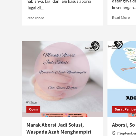
datangnya da
habisnya, lagi dan lagi kasus aborsi
kesenangan..
ilegal di...
Rea
Read
Read More
Read More
mor
more
abo
about
Ibu,
Sistem
Bia
Liberal
Kam
Niscaya
Hid
Aborsi
Normal
Opini
Surat Pemba
Marak Aborsi Jadi Solusi,
Aborsi, So
Waspada Azab Menghampiri
7 September