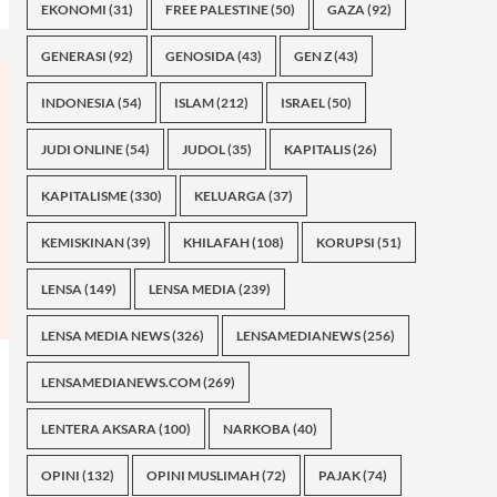
EKONOMI
(31)
FREE PALESTINE
(50)
GAZA
(92)
GENERASI
(92)
GENOSIDA
(43)
GEN Z
(43)
INDONESIA
(54)
ISLAM
(212)
ISRAEL
(50)
JUDI ONLINE
(54)
JUDOL
(35)
KAPITALIS
(26)
KAPITALISME
(330)
KELUARGA
(37)
KEMISKINAN
(39)
KHILAFAH
(108)
KORUPSI
(51)
LENSA
(149)
LENSA MEDIA
(239)
LENSA MEDIA NEWS
(326)
LENSAMEDIANEWS
(256)
LENSAMEDIANEWS.COM
(269)
LENTERA AKSARA
(100)
NARKOBA
(40)
OPINI
(132)
OPINI MUSLIMAH
(72)
PAJAK
(74)