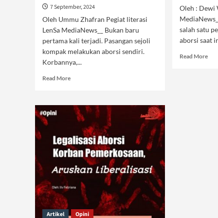
7 September, 2024
Oleh : Dewi
MediaNews__
Oleh Ummu Zhafran Pegiat literasi
salah satu p
LenSa MediaNews__ Bukan baru
aborsi saat i
pertama kali terjadi. Pasangan sejoli
kompak melakukan aborsi sendiri.
Rea
Read More
Korbannya,...
mor
abo
Read
Read More
Abo
more
So
about
Sca
Marak
Aborsi
Jadi
Solusi,
Waspada
Azab
Menghampiri
Artikel
Opini