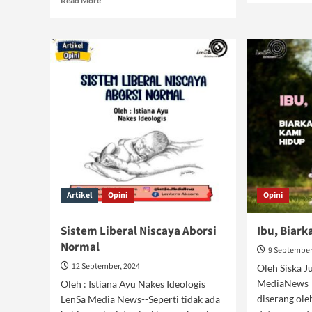
Read More
abo
more
Abo
about
Mar
Aborsi
pad
Bukan
Rem
Solusi
dal
Kasus
Sis
Perkosaan
Sek
Artikel
Opini
Opini
Sistem Liberal Niscaya Aborsi
Ibu, Biar
Normal
9 September
12 September, 2024
Oleh Siska 
MediaNews__
Oleh : Istiana Ayu Nakes Ideologis
diserang ole
LenSa Media News--Seperti tidak ada