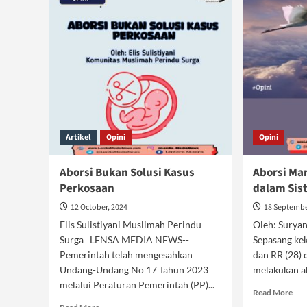
Artikel
Opini
Opini
Aborsi Bukan Solusi Kasus
Aborsi Ma
Perkosaan
dalam Sis
12 October, 2024
18 Septembe
Elis Sulistiyani Muslimah Perindu
Oleh: Sury
Surga LENSA MEDIA NEWS--
Sepasang kek
Pemerintah telah mengesahkan
dan RR (28) 
Undang-Undang No 17 Tahun 2023
melakukan ab
melalui Peraturan Pemerintah (PP)...
Rea
Read More
mor
Read