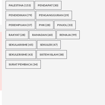
PALESTINA
(153)
PENDAPAT
(30)
PENDIDIKAN
(79)
PENGANGGURAN
(29)
PEREMPUAN
(37)
PHK
(28)
PINJOL
(33)
RAKYAT
(28)
RAMADAN
(60)
REMAJA
(99)
SEKULARISME
(45)
SEKULER
(47)
SEKULERISME
(43)
SISTEM ISLAM
(38)
SURAT PEMBACA
(34)