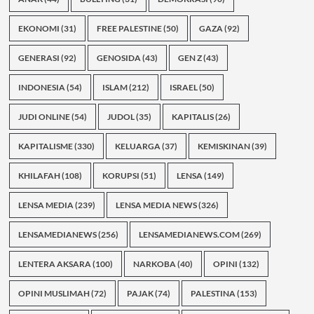
EKONOMI
(31)
FREE PALESTINE
(50)
GAZA
(92)
GENERASI
(92)
GENOSIDA
(43)
GEN Z
(43)
INDONESIA
(54)
ISLAM
(212)
ISRAEL
(50)
JUDI ONLINE
(54)
JUDOL
(35)
KAPITALIS
(26)
KAPITALISME
(330)
KELUARGA
(37)
KEMISKINAN
(39)
KHILAFAH
(108)
KORUPSI
(51)
LENSA
(149)
LENSA MEDIA
(239)
LENSA MEDIA NEWS
(326)
LENSAMEDIANEWS
(256)
LENSAMEDIANEWS.COM
(269)
LENTERA AKSARA
(100)
NARKOBA
(40)
OPINI
(132)
OPINI MUSLIMAH
(72)
PAJAK
(74)
PALESTINA
(153)