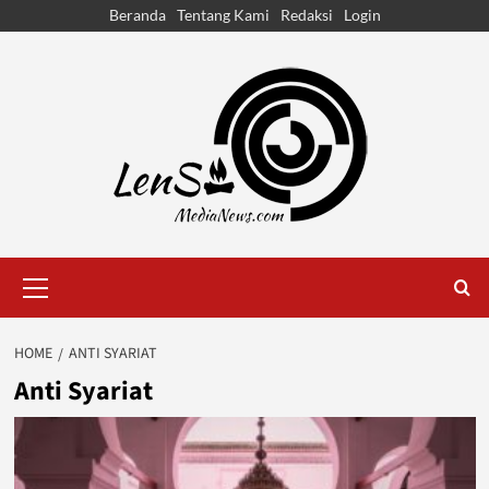
Skip
Beranda
Tentang Kami
Redaksi
Login
to
content
Primary
Menu
HOME
ANTI SYARIAT
Anti Syariat