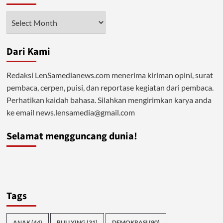
Season”:
Ketika
Arsip
Syariat
Allah
Diolok-
Dari Kami
olok
dan
Dipermainkan
Redaksi LenSamedianews.com menerima kiriman opini, surat
pembaca, cerpen, puisi, dan reportase kegiatan dari pembaca.
Perhatikan kaidah bahasa. Silahkan mengirimkan karya anda
ke email news.lensamedia@gmail.com
Selamat mengguncang dunia!
Tags
ANAK
(44)
BULLYING
(31)
DEMOKRASI
(90)