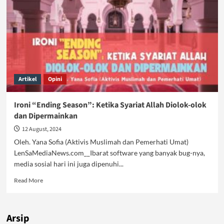
Artikel
Opini
Ironi “Ending Season”: Ketika Syariat Allah Diolok-olok
dan Dipermainkan
12 August, 2024
Oleh. Yana Sofia (Aktivis Muslimah dan Pemerhati Umat)
LenSaMediaNews.com__Ibarat software yang banyak bug-nya,
media sosial hari ini juga dipenuhi...
Read
Read More
more
about
Ironi
Arsip
“Ending